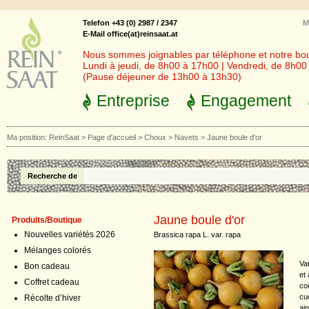
Telefon +43 (0) 2987 / 2347
M
E-Mail office(at)reinsaat.at
Nous sommes joignables par téléphone et notre bout
Lundi à jeudi, de 8h00 à 17h00 | Vendredi, de 8h0
(Pause déjeuner de 13h00 à 13h30)
Entreprise
Engagement
Ma position:
ReinSaat
>
Page d'accueil
>
Choux
>
Navets
>
Jaune boule d'or
Recherche de
Jaune boule d'or
Produits/Boutique
Nouvelles variétés 2026
Brassica rapa L. var. rapa
Mélanges colorés
Va
Bon cadeau
et
Coffret cadeau
cou
cue
Récolte d’hiver
ai