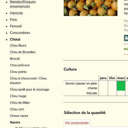
Bandes/Disques
na
ensemencés
po
Haricots
l’
Pois
Poi
Nu
Fenouil
Poi
Concombres
Choux
Chou-fleurs
Pr
Chou de Bruxelles
Brocoli
Chou précoce
Culture
Chou pointu
janv.
févr.
mars
a
Chou à choucroute / Chou
d'autom
Semer/ planter en plein
champ
Chou tardif pour le stockage
Récolte
Chou rouge
Chou de Milan
Chou vert
Sélection de la quantité
Choux-raves
Navets
Par portion/poids