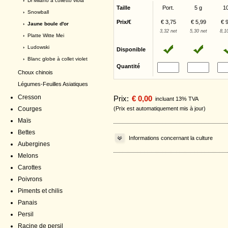
›
Di Milano a colletto viola
Taille
Port.
5 g
1
›
Snowball
Prix/€
€ 3,75
€ 5,99
€ 
› Jaune boule d'or
3,32 net
5,30 net
8,1
›
Platte Witte Mei
›
Ludowski
Disponible
›
Blanc globe à collet violet
Quantité
Choux chinois
Légumes-Feuilles Asiatiques
Cresson
Prix:
€ 0,00
incluant 13% TVA
Courges
(Prix est automatiquement mis à jour)
Maïs
Bettes
Informations concernant la culture
Aubergines
Melons
Carottes
Poivrons
Piments et chilis
Panais
Persil
Racine de persil