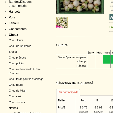
Bandes/Disques
Poi
ensemencés
Nu
Poi
Haricots
Pois
Fenouil
Pr
Concombres
Choux
Chou-fleurs
Culture
Chou de Bruxelles
Brocoli
janv.
févr.
mars
a
Semer/ planter en plein
Chou précoce
champ
Chou pointu
Récolte
Chou à choucroute / Chou
d'autom
Chou tardif pour le stockage
Sélection de la quantité
Chou rouge
Chou de Milan
Par portion/poids
Chou vert
Taille
Port.
5 g
1
Choux-raves
Prix/€
€ 3,75
€ 5,99
€ 
Navets
3,32 net
5,30 net
8,1