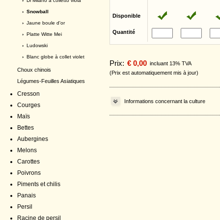
›
Di Milano a colletto viola
› Snowball
Disponible
›
Jaune boule d'or
Quantité
›
Platte Witte Mei
›
Ludowski
›
Blanc globe à collet violet
Prix:
€ 0,00
incluant 13% TVA
Choux chinois
(Prix est automatiquement mis à jour)
Légumes-Feuilles Asiatiques
Cresson
Informations concernant la culture
Courges
Maïs
Bettes
Aubergines
Melons
Carottes
Poivrons
Piments et chilis
Panais
Persil
Racine de persil