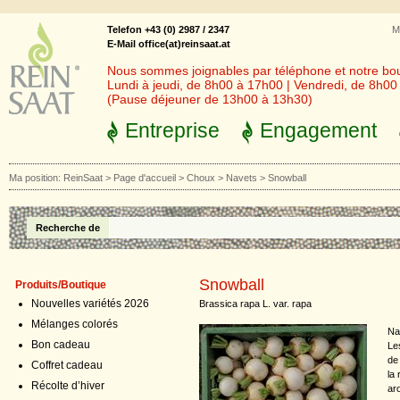
Telefon +43 (0) 2987 / 2347
M
E-Mail office(at)reinsaat.at
Nous sommes joignables par téléphone et notre bout
Lundi à jeudi, de 8h00 à 17h00 | Vendredi, de 8h0
(Pause déjeuner de 13h00 à 13h30)
Entreprise
Engagement
Ma position:
ReinSaat
>
Page d'accueil
>
Choux
>
Navets
>
Snowball
Recherche de
Snowball
Produits/Boutique
Nouvelles variétés 2026
Brassica rapa L. var. rapa
Mélanges colorés
Na
Bon cadeau
Le
de
Coffret cadeau
la
Récolte d’hiver
ar