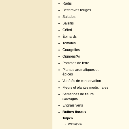
Radis
Betteraves rouges
Salades
Salsifis
Céleri
Épinards
Tomates
Courgettes
Oignons/Ail
Pommes de terre
Plantes aromatiques et
épices
Variétés de conservation
Fleurs et plantes médicinales
Semences de fleurs
sauvages
Engrais verts
Bulbes floraux
Tulpen
›
Wildtulpen