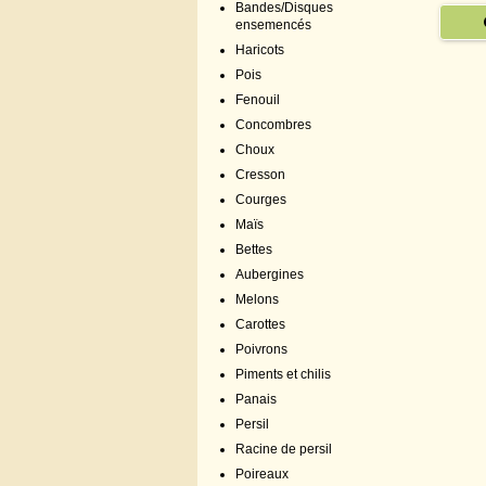
Bandes/Disques
ensemencés
Haricots
Pois
Fenouil
Concombres
Choux
Cresson
Courges
Maïs
Bettes
Aubergines
Melons
Carottes
Poivrons
Piments et chilis
Panais
Persil
Racine de persil
Poireaux