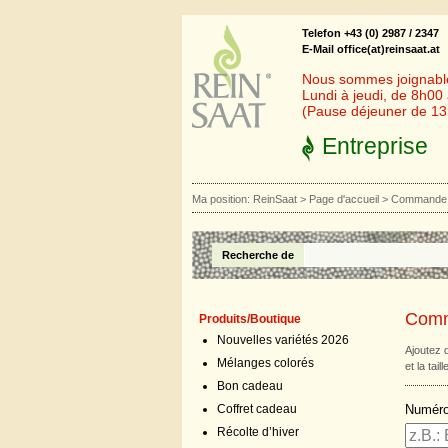
Telefon +43 (0) 2987 / 2347
E-Mail office(at)reinsaat.at
Nous sommes joignables
Lundi à jeudi, de 8h00
(Pause déjeuner de 1
Entreprise
Ma position:
ReinSaat
>
Page d'accueil
>
Commande 
Recherche de
Comm
Produits/Boutique
Nouvelles variétés 2026
Ajoutez 
Mélanges colorés
et la tail
Bon cadeau
Numéro 
Coffret cadeau
Récolte d’hiver