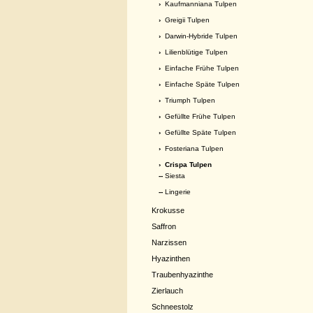
›
Kaufmanniana Tulpen
›
Greigii Tulpen
›
Darwin-Hybride Tulpen
›
Lilienblütige Tulpen
›
Einfache Frühe Tulpen
›
Einfache Späte Tulpen
›
Triumph Tulpen
›
Gefüllte Frühe Tulpen
›
Gefüllte Späte Tulpen
›
Fosteriana Tulpen
›
Crispa Tulpen
--
Siesta
--
Lingerie
Krokusse
Saffron
Narzissen
Hyazinthen
Traubenhyazinthe
Zierlauch
Schneestolz