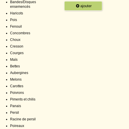
Bandes/Disques
ajouter
ensemencés
Haricots
Pois
Fenouil
Concombres
Choux
Cresson
Courges
Maïs
Bettes
Aubergines
Melons
Carottes
Poivrons
Piments et chilis
Panais
Persil
Racine de persil
Poireaux