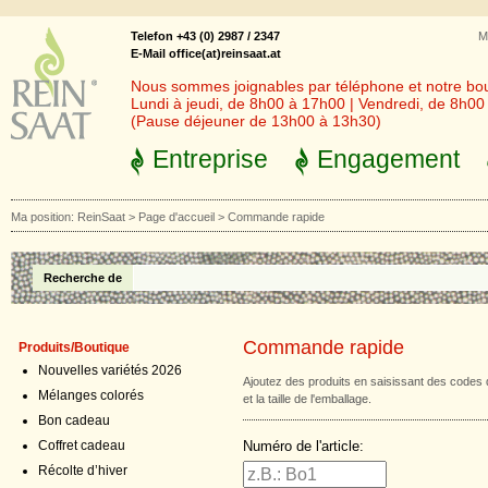
Telefon +43 (0) 2987 / 2347
M
E-Mail office(at)reinsaat.at
Nous sommes joignables par téléphone et notre bout
Lundi à jeudi, de 8h00 à 17h00 | Vendredi, de 8h0
(Pause déjeuner de 13h00 à 13h30)
Entreprise
Engagement
Ma position:
ReinSaat
>
Page d'accueil
>
Commande rapide
Recherche de
Commande rapide
Produits/Boutique
Nouvelles variétés 2026
Ajoutez des produits en saisissant des codes 
Mélanges colorés
et la taille de l'emballage.
Bon cadeau
Numéro de l'article:
Coffret cadeau
Récolte d’hiver