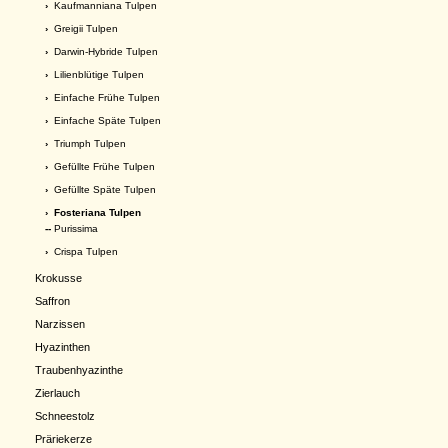
›
Kaufmanniana Tulpen
›
Greigii Tulpen
›
Darwin-Hybride Tulpen
›
Lilienblütige Tulpen
›
Einfache Frühe Tulpen
›
Einfache Späte Tulpen
›
Triumph Tulpen
›
Gefüllte Frühe Tulpen
›
Gefüllte Späte Tulpen
›
Fosteriana Tulpen
--
Purissima
›
Crispa Tulpen
Krokusse
Saffron
Narzissen
Hyazinthen
Traubenhyazinthe
Zierlauch
Schneestolz
Präriekerze