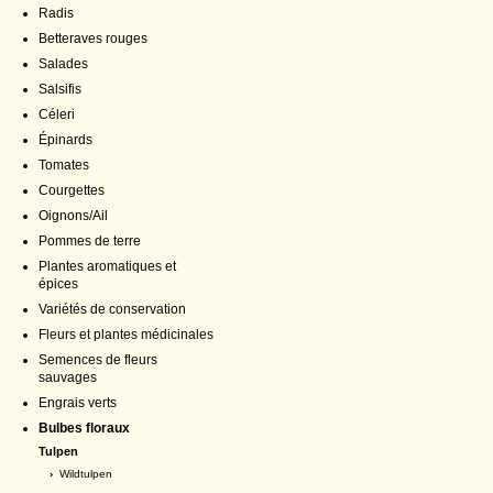
Radis
Betteraves rouges
Salades
Salsifis
Céleri
Épinards
Tomates
Courgettes
Oignons/Ail
Pommes de terre
Plantes aromatiques et
épices
Variétés de conservation
Fleurs et plantes médicinales
Semences de fleurs
sauvages
Engrais verts
Bulbes floraux
Tulpen
›
Wildtulpen