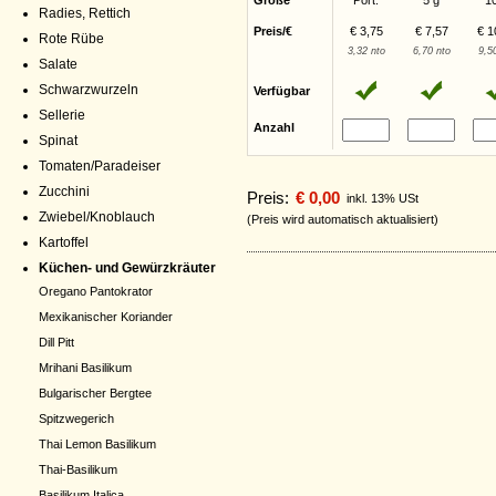
Größe
Port.
5 g
1
Radies, Rettich
Preis/€
€ 3,75
€ 7,57
€ 1
Rote Rübe
3,32 nto
6,70 nto
9,5
Salate
Schwarzwurzeln
Verfügbar
Sellerie
Anzahl
Spinat
Tomaten/Paradeiser
Zucchini
Preis:
€ 0,00
inkl. 13% USt
Zwiebel/Knoblauch
(Preis wird automatisch aktualisiert)
Kartoffel
Küchen- und Gewürzkräuter
Oregano Pantokrator
Mexikanischer Koriander
Dill Pitt
Mrihani Basilikum
Bulgarischer Bergtee
Spitzwegerich
Thai Lemon Basilikum
Thai-Basilikum
Basilikum Italica