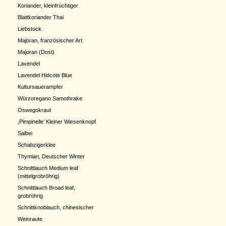
Koriander, kleinfrüchtiger
Blattkoriander Thai
Liebstock
Majoran, französischer Art
Majoran (Dost)
Lavendel
Lavendel Hidcote Blue
Kultursauerampfer
Würzoregano Samothrake
Oswegokraut
,Pimpinelle’ Kleiner Wiesenknopf
Salbei
Schabzigerklee
Thymian, Deutscher Winter
Schnittlauch Medium leaf
(mittelgrobröhrig)
Schnittlauch Broad leaf,
grobröhrig
Schnittknoblauch, chinesischer
Weinraute