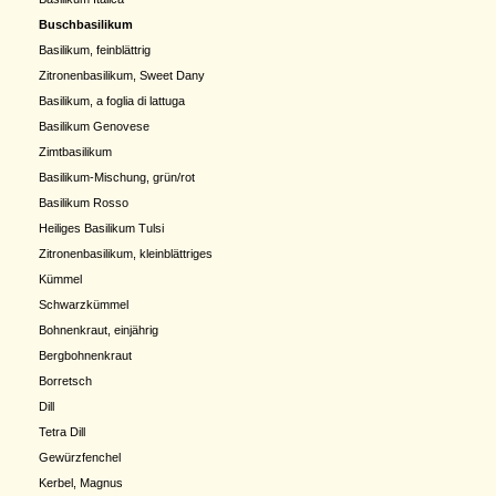
Buschbasilikum
Basilikum, feinblättrig
Zitronenbasilikum, Sweet Dany
Basilikum, a foglia di lattuga
Basilikum Genovese
Zimtbasilikum
Basilikum-Mischung, grün/rot
Basilikum Rosso
Heiliges Basilikum Tulsi
Zitronenbasilikum, kleinblättriges
Kümmel
Schwarzkümmel
Bohnenkraut, einjährig
Bergbohnenkraut
Borretsch
Dill
Tetra Dill
Gewürzfenchel
Kerbel, Magnus