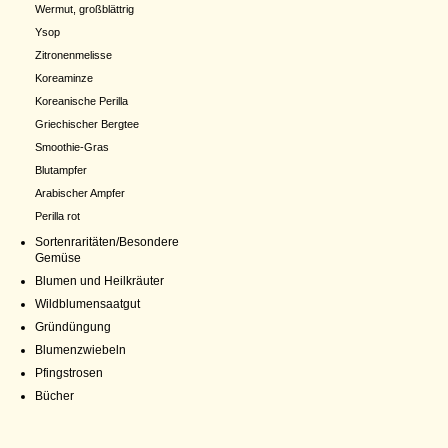
Wermut, großblättrig
Ysop
Zitronenmelisse
Koreaminze
Koreanische Perilla
Griechischer Bergtee
Smoothie-Gras
Blutampfer
Arabischer Ampfer
Perilla rot
Sortenraritäten/Besondere
Gemüse
Blumen und Heilkräuter
Wildblumensaatgut
Gründüngung
Blumenzwiebeln
Pfingstrosen
Bücher