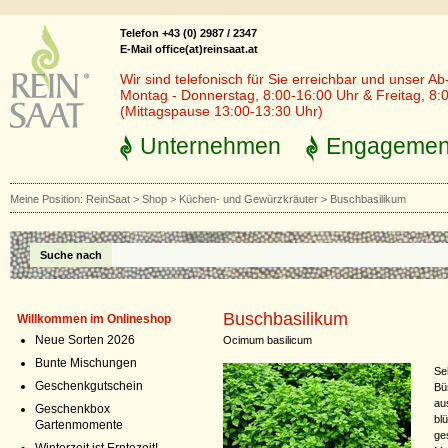
Telefon +43 (0) 2987 / 2347
E-Mail office(at)reinsaat.at
Wir sind telefonisch für Sie erreichbar und unser Ab
Montag - Donnerstag, 8:00-16:00 Uhr & Freitag, 8:
(Mittagspause 13:00-13:30 Uhr)
Unternehmen
Engagemen
Meine Position:
ReinSaat
>
Shop
>
Küchen- und Gewürzkräuter
>
Buschbasilikum
Suche nach
Buschbasilikum
Willkommen im Onlineshop
Neue Sorten 2026
Ocimum basilicum
Bunte Mischungen
Se
Geschenkgutschein
Bü
au
Geschenkbox
bl
Gartenmomente
ge