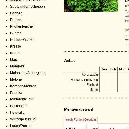
Winterzeit ist Erntezeit!
Me
gr
Saatbänder/-scheiben
Ta
Bohnen
Ar
Erbsen
Por
Knollenfenchel
Gurken
Kohlgewächse
Ve
Kresse
Kürbis
Mais
Anbau
Mangold
Jän
Feb
Mär
Melanzani/Auberginen
Voranzucht
Melone
Aussaat/ Pflanzung
Freiland
Karotten/Möhren
Ernte
Paprika
Pfefferoni/Chili
Pastinaken
Mengenauswahl
Petersilie
Wurzelpetersilie
nach Portion/Gewicht
Lauch/Porree