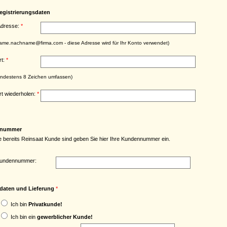
egistrierungsdaten
Adresse:
*
ame.nachname@firma.com - diese Adresse wird für Ihr Konto verwendet)
rt:
*
indestens 8 Zeichen umfassen)
t wiederholen:
*
nummer
 bereits Reinsaat Kunde sind geben Sie hier Ihre Kundennummer ein.
Kundennummer:
aten und Lieferung
*
Ich bin
Privatkunde!
Ich bin ein
gewerblicher Kunde!