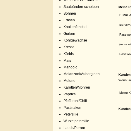
Winterzeit ist Erntezeit!
Saatbänder/-scheiben
Meine R
Bohnen
E-Mail-
Erbsen
(zB vorn
Knollenfenchel
Gurken
Passwo
Kohlgewächse
(muss m
Kresse
Kürbis
Passwor
Mais
Mangold
Melanzani/Auberginen
Kunden
Wenn Sie
Melone
Karotten/Möhren
Meine 
Paprika
Pfefferoni/Chili
Pastinaken
Kundend
Petersilie
Wurzelpetersilie
Lauch/Porree