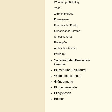
Wermut, großblättrig
Ysop
Zitronenmelisse
Koreaminze
Koreanische Perilla
Griechischer Bergtee
Smoothie-Gras
Blutampfer
Arabischer Ampfer
Perilla rot
Sortenraritäten/Besondere
Gemüse
Blumen und Heilkräuter
Wildblumensaatgut
Gründüngung
Blumenzwiebeln
Pfingstrosen
Bücher