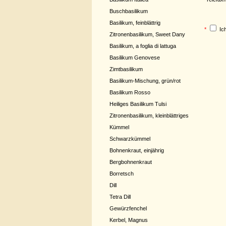
Buschbasilikum
Basilikum, feinblättrig
*
Ic
Zitronenbasilikum, Sweet Dany
Basilikum, a foglia di lattuga
Basilikum Genovese
Zimtbasilikum
Basilikum-Mischung, grün/rot
Basilikum Rosso
Heiliges Basilikum Tulsi
Zitronenbasilikum, kleinblättriges
Kümmel
Schwarzkümmel
Bohnenkraut, einjährig
Bergbohnenkraut
Borretsch
Dill
Tetra Dill
Gewürzfenchel
Kerbel, Magnus