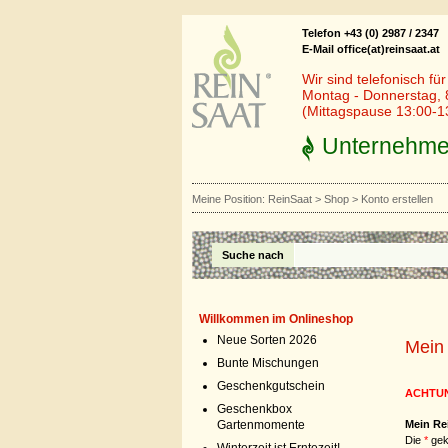
Telefon +43 (0) 2987 / 2347
E-Mail office(at)reinsaat.at
Wir sind telefonisch fü
Montag - Donnerstag, 
(Mittagspause 13:00-1
Unternehm
Meine Position:
ReinSaat
>
Shop
>
Konto erstellen
Suche nach
Willkommen im Onlineshop
Neue Sorten 2026
Mein
Bunte Mischungen
Geschenkgutschein
ACHTU
Geschenkbox
Gartenmomente
Mein Re
Die
*
gek