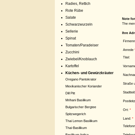
Radies, Rettich
Rote Rübe
Salate
Note fo
The merc
Schwarzwurzeln
Sellerie
Ihre Ad
Spinat
Firmen
Tomaten/Paradeiser
Anrede
Zucchini
Titel:
Zwiebel/Knoblauch
Kartoffel
Vornam
Küchen- und Gewürzkräuter
Nachna
Oregano Pantokrator
Straße u
Mexikanischer Koriander
Stadtteil
Dill Pitt
Mrihani Basilikum
Postleit
Bulgarischer Bergtee
Ort:
*
Spitzwegerich
Land:
*
Thai Lemon Basilikum
Telefo
Thai-Basilikum
Telefax
Basilikum Italica