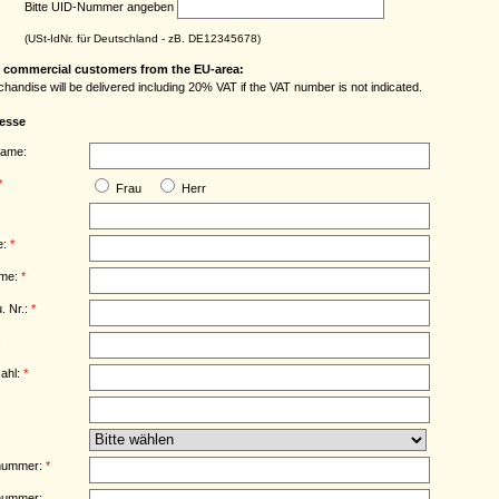
Bitte UID-Nummer angeben
(USt-IdNr. für Deutschland - zB. DE12345678)
r commercial customers from the EU-area:
handise will be delivered including 20% VAT if the VAT number is not indicated.
resse
name:
*
Frau
Herr
e:
*
me:
*
. Nr.:
*
:
zahl:
*
nnummer:
*
nummer: