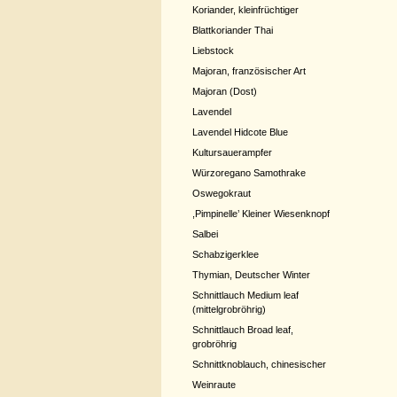
Koriander, kleinfrüchtiger
Blattkoriander Thai
Liebstock
Majoran, französischer Art
Majoran (Dost)
Lavendel
Lavendel Hidcote Blue
Kultursauerampfer
Würzoregano Samothrake
Oswegokraut
,Pimpinelle’ Kleiner Wiesenknopf
Salbei
Schabzigerklee
Thymian, Deutscher Winter
Schnittlauch Medium leaf
(mittelgrobröhrig)
Schnittlauch Broad leaf,
grobröhrig
Schnittknoblauch, chinesischer
Weinraute