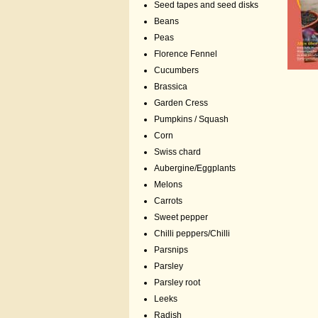
Seed tapes and seed disks
Beans
Peas
Florence Fennel
Cucumbers
Brassica
Garden Cress
Pumpkins / Squash
Corn
Swiss chard
Aubergine/Eggplants
Melons
Carrots
Sweet pepper
Chilli peppers/Chilli
Parsnips
Parsley
Parsley root
Leeks
Radish