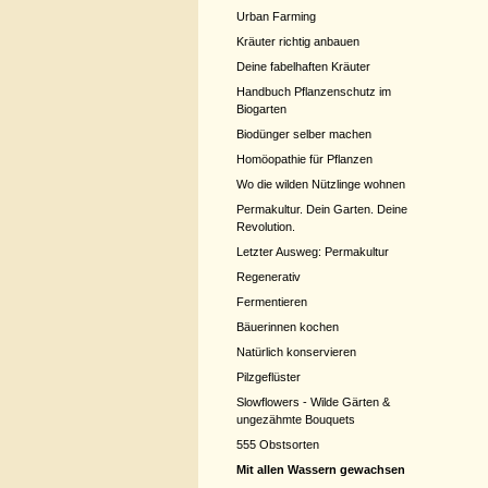
Urban Farming
Kräuter richtig anbauen
Deine fabelhaften Kräuter
Handbuch Pflanzenschutz im
Biogarten
Biodünger selber machen
Homöopathie für Pflanzen
Wo die wilden Nützlinge wohnen
Permakultur. Dein Garten. Deine
Revolution.
Letzter Ausweg: Permakultur
Regenerativ
Fermentieren
Bäuerinnen kochen
Natürlich konservieren
Pilzgeflüster
Slowflowers - Wilde Gärten &
ungezähmte Bouquets
555 Obstsorten
Mit allen Wassern gewachsen