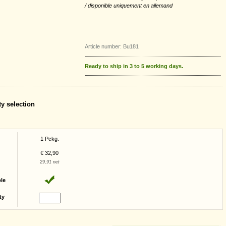
/ disponible uniquement en allemand
Article number: Bu181
Ready to ship in 3 to 5 working days.
ty selection
1 Pckg.
€ 32,90
29,91 net
ble
ty