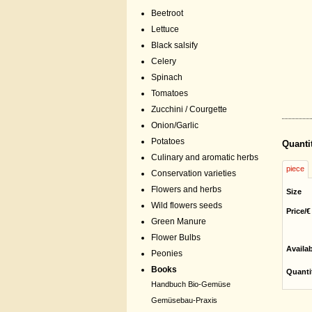
Beetroot
Lettuce
Black salsify
Celery
Spinach
Tomatoes
Zucchini / Courgette
Onion/Garlic
Potatoes
Quanti
Culinary and aromatic herbs
piece
Conservation varieties
Flowers and herbs
Size
Wild flowers seeds
Price/€
Green Manure
Flower Bulbs
Availa
Peonies
Books
Quanti
Handbuch Bio-Gemüse
Gemüsebau-Praxis