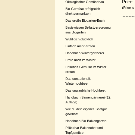
Price:
Ökologischer Gemüsebau
(Price is
Bio-Gemüse erfolgreich
direktvermarkten
Das große Biogarten-Buch
Basiswissen Selbstversorgung
aus Biogärten
Wühl dich glücklich
Einfach mehr ernten
Handbuch Wintergärtnerei
Ernte mich im Winter
Frisches Gemüse im Winter
ernten
Das sensationelle
Winterhochbeet
Das unglaubliche Hochbeet
Handbuch Samengärtnerei (12.
Auflage)
Wie du dein eigenes Saatgut
gewinnst
Handbuch Bio-Balkongarten
Pflückbar Balkonobst und
Topfgemüse