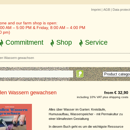
Imprint
|
AGB
|
Data protect
one and our farm shop is open:
00 AM – 5:00 PM & Friday, 8:00 AM – 4:00 PM
30 pm)
Commitment
Shop
Service
llen Wassern gewachsen
allen Wassern gewachsen
from € 32,90
including 10% VAT plus shipping costs
Alles über Wasser im Garten: Kreisläufe,
Humusaufbau, Wasserspeicher - mit Permakultur zu
einer klimafesten Gestaltung
In diesem Buch geht es um die wichtigste Ressource