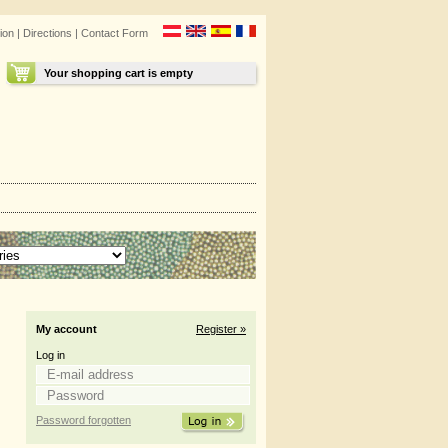
ion
|
Directions
|
Contact Form
Your shopping cart is empty
My account
Register »
Log in
Password forgotten