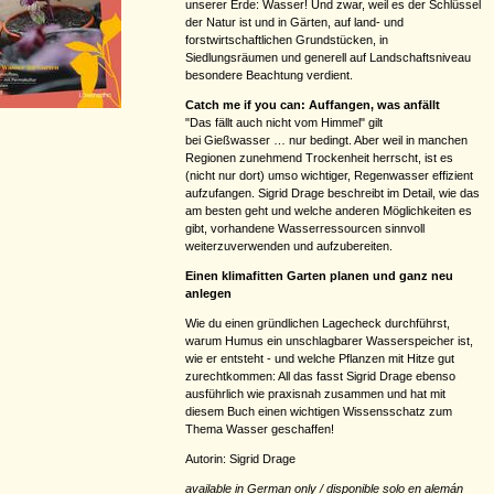
unserer Erde: Wasser! Und zwar, weil es der Schlüssel
der Natur ist und in Gärten, auf land- und
forstwirtschaftlichen Grundstücken, in
Siedlungsräumen und generell auf Landschaftsniveau
besondere Beachtung verdient.
Catch me if you can: Auffangen, was anfällt
"Das fällt auch nicht vom Himmel" gilt
bei Gießwasser … nur bedingt. Aber weil in manchen
Regionen zunehmend Trockenheit herrscht, ist es
(nicht nur dort) umso wichtiger, Regenwasser effizient
aufzufangen. Sigrid Drage beschreibt im Detail, wie das
am besten geht und welche anderen Möglichkeiten es
gibt, vorhandene Wasserressourcen sinnvoll
weiterzuverwenden und aufzubereiten.
Einen klimafitten Garten planen und ganz neu
anlegen
Wie du einen gründlichen Lagecheck durchführst,
warum Humus ein unschlagbarer Wasserspeicher ist,
wie er entsteht - und welche Pflanzen mit Hitze gut
zurechtkommen: All das fasst Sigrid Drage ebenso
ausführlich wie praxisnah zusammen und hat mit
diesem Buch einen wichtigen Wissensschatz zum
Thema Wasser geschaffen!
Autorin: Sigrid Drage
available in German only / disponible solo en alemán