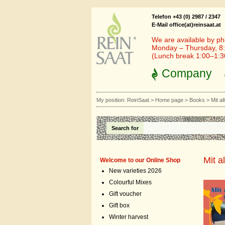
Telefon +43 (0) 2987 / 2347
E-Mail office(at)reinsaat.at
We are available by ph
Monday – Thursday, 8:
(Lunch break 1:00–1:
Company
My position:
ReinSaat
>
Home page
>
Books
>
Mit a
Search for
Mit 
Welcome to our Online Shop
New varieties 2026
Colourful Mixes
Gift voucher
Gift box
Winter harvest