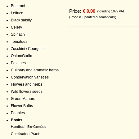
Beetroot
Price:
€ 0,00
including 10% VAT
Lettuce
(Price is updated automatically)
Black salsify
Celery
Spinach
Tomatoes
Zucchini / Courgette
Onion/Garlic
Potatoes
Culinary and aromatic herbs
Conservation varieties
Flowers and herbs
Wild flowers seeds
Green Manure
Flower Bulbs
Peonies
Books
Handbuch Bio-Gemüse
Gemüsebau-Praxis