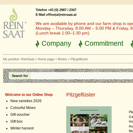
Telefon +43 (0) 2987 / 2347
E-Mail office(at)reinsaat.at
We are available by phone and our farm shop is op
Monday – Thursday, 8:00 AM – 5:00 PM & Friday, 
(Lunch break 1:00–1:30 pm)
Company
Commitment
My position:
ReinSaat
>
Home page
>
Books
>
Pilzgeflüster
Search for
Pilzgeflüster
Welcome to our Online Shop
New varieties 2026
Colourful Mixes
Pi
Gift voucher
Ga
Gift box
Ho
Au
Winter harvest
Mo