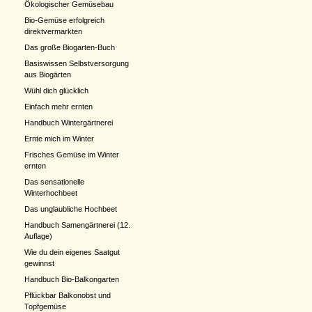
Ökologischer Gemüsebau
Bio-Gemüse erfolgreich
direktvermarkten
Das große Biogarten-Buch
Basiswissen Selbstversorgung
aus Biogärten
Wühl dich glücklich
Einfach mehr ernten
Handbuch Wintergärtnerei
Ernte mich im Winter
Frisches Gemüse im Winter
ernten
Das sensationelle
Winterhochbeet
Das unglaubliche Hochbeet
Handbuch Samengärtnerei (12.
Auflage)
Wie du dein eigenes Saatgut
gewinnst
Handbuch Bio-Balkongarten
Pflückbar Balkonobst und
Topfgemüse