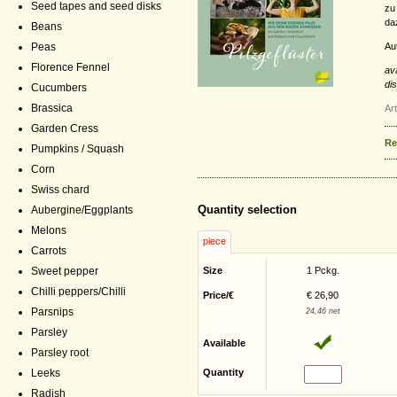
Seed tapes and seed disks
zu
da
Beans
Au
Peas
Florence Fennel
av
di
Cucumbers
Brassica
Ar
Garden Cress
Re
Pumpkins / Squash
Corn
Swiss chard
Quantity selection
Aubergine/Eggplants
Melons
piece
Carrots
Sweet pepper
Size
1 Pckg.
Chilli peppers/Chilli
Price/€
€ 26,90
Parsnips
24,46 net
Parsley
Available
Parsley root
Leeks
Quantity
Radish