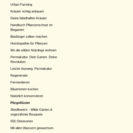
Urban Farming
Kräuter richtig anbauen
Deine fabelhaften Kräuter
Handbuch Pflanzenschutz im
Biogarten
Biodünger selber machen
Homöopathie für Pflanzen
Wo die wilden Nützlinge wohnen
Permakultur. Dein Garten. Deine
Revolution.
Letzter Ausweg: Permakultur
Regenerativ
Fermentieren
Bäuerinnen kochen
Natürlich konservieren
Pilzgeflüster
Slowflowers - Wilde Gärten &
ungezähmte Bouquets
555 Obstsorten
Mit allen Wassern gewachsen