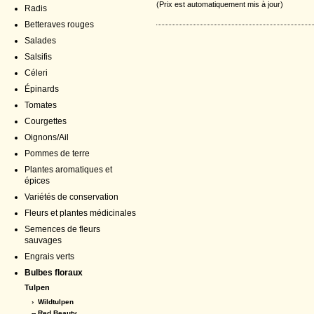
(Prix est automatiquement mis à jour)
Radis
Betteraves rouges
Salades
Salsifis
Céleri
Épinards
Tomates
Courgettes
Oignons/Ail
Pommes de terre
Plantes aromatiques et
épices
Variétés de conservation
Fleurs et plantes médicinales
Semences de fleurs
sauvages
Engrais verts
Bulbes floraux
Tulpen
›
Wildtulpen
-- Red Beauty