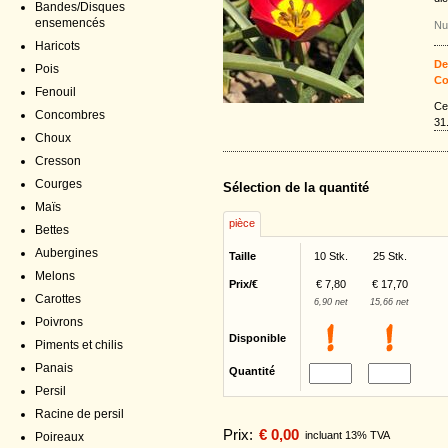
Bandes/Disques
ensemencés
Nu
Haricots
De
Pois
Co
Fenouil
Ce
Concombres
31
Choux
Cresson
Courges
Sélection de la quantité
Maïs
pièce
Bettes
Aubergines
Taille
10 Stk.
25 Stk.
Melons
Prix/€
€ 7,80
€ 17,70
Carottes
6,90 net
15,66 net
Poivrons
Disponible
Piments et chilis
Panais
Quantité
Persil
Racine de persil
Prix:
€ 0,00
incluant 13% TVA
Poireaux