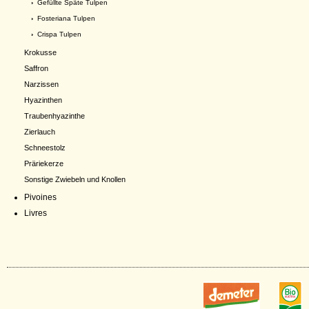
›
Gefüllte Späte Tulpen
›
Fosteriana Tulpen
›
Crispa Tulpen
Krokusse
Saffron
Narzissen
Hyazinthen
Traubenhyazinthe
Zierlauch
Schneestolz
Präriekerze
Sonstige Zwiebeln und Knollen
Pivoines
Livres