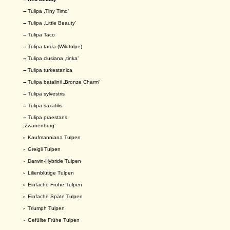
--
Tulipa ,Tiny Timo’
--
Tulipa ,Little Beauty’
--
Tulipa Taco
--
Tulipa tarda (Wildtulpe)
--
Tulipa clusiana ,tinka’
--
Tulipa turkestanica
--
Tulipa batalinii „Bronze Charm“
--
Tulipa sylvestris
--
Tulipa saxatilis
--
Tulipa praestans
,Zwanenburg’
›
Kaufmanniana Tulpen
›
Greigii Tulpen
›
Darwin-Hybride Tulpen
›
Lilienblütige Tulpen
›
Einfache Frühe Tulpen
›
Einfache Späte Tulpen
›
Triumph Tulpen
›
Gefüllte Frühe Tulpen