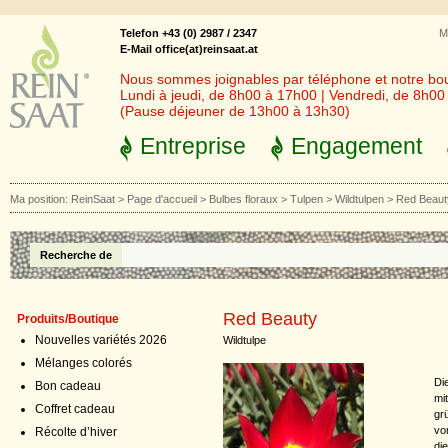
Telefon +43 (0) 2987 / 2347
M
E-Mail office(at)reinsaat.at
Nous sommes joignables par téléphone et notre bout
Lundi à jeudi, de 8h00 à 17h00 | Vendredi, de 8h0
(Pause déjeuner de 13h00 à 13h30)
Entreprise
Engagement
Ma position:
ReinSaat
>
Page d'accueil
>
Bulbes floraux
>
Tulpen
>
Wildtulpen
>
Red Beaut
Recherche de
Red Beauty
Produits/Boutique
Nouvelles variétés 2026
Wildtulpe
Mélanges colorés
Di
Bon cadeau
mit
Coffret cadeau
gr
vo
Récolte d’hiver
die