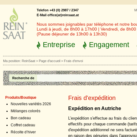
Telefon +43 (0) 2987 / 2347
M
E-Mail office(at)reinsaat.at
Nous sommes joignables par téléphone et notre bout
Lundi à jeudi, de 8h00 à 17h00 | Vendredi, de 8h0
(Pause déjeuner de 13h00 à 13h30)
Entreprise
Engagement
Ma position:
ReinSaat
>
Page d'accueil
>
Frais d'envoi
Recherche de
Frais d'expédition
Produits/Boutique
Nouvelles variétés 2026
Expédition en Autriche
Mélanges colorés
L'expédition s'effectue au frais du clie
Bon cadeau
effectifs pour chaque commande (tarifs
Coffret cadeau
d'expédition additionnel ne sera facturé
Récolte d’hiver
en raison des pénuries dans l'approv