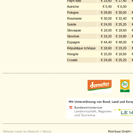
Pays-Bas
€ 15,60
€ 17,40
Autriche
€ 5,40
€ 6,00
Pologne
€ 28,80
€ 30,00
Roumanie
€ 30,00
€ 32,40
Suède
€ 24,00
€ 25,20
Slovaquie
€ 18,00
€ 18,60
Slovénie
€ 19,20
€ 19,80
Espagne
€ 44,40
€ 48,00
République tchèque
€ 18,60
€ 19,20
Hongrie
€ 15,00
€ 18,60
Croatie
€ 24,00
€ 25,20
Website made by Malacek + Mazza
ReinSaat GmbH - 