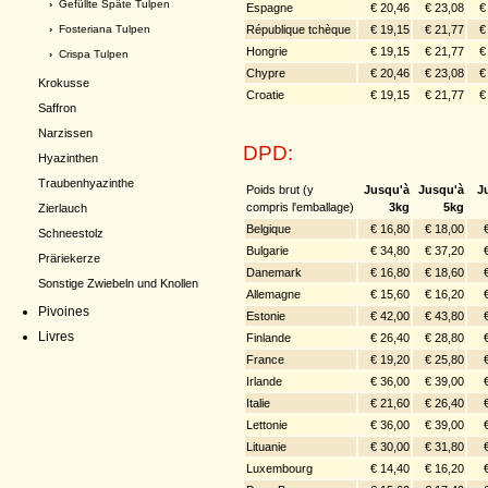
›
Gefüllte Späte Tulpen
Espagne
€ 20,46
€ 23,08
€
République tchèque
€ 19,15
€ 21,77
€
›
Fosteriana Tulpen
Hongrie
€ 19,15
€ 21,77
€
›
Crispa Tulpen
Chypre
€ 20,46
€ 23,08
€
Krokusse
Croatie
€ 19,15
€ 21,77
€
Saffron
Narzissen
DPD:
Hyazinthen
Traubenhyazinthe
Poids brut (y
Jusqu'à
Jusqu'à
J
compris l'emballage)
3kg
5kg
Zierlauch
Belgique
€ 16,80
€ 18,00
Schneestolz
Bulgarie
€ 34,80
€ 37,20
Präriekerze
Danemark
€ 16,80
€ 18,60
Sonstige Zwiebeln und Knollen
Allemagne
€ 15,60
€ 16,20
Pivoines
Estonie
€ 42,00
€ 43,80
Livres
Finlande
€ 26,40
€ 28,80
France
€ 19,20
€ 25,80
Irlande
€ 36,00
€ 39,00
Italie
€ 21,60
€ 26,40
Lettonie
€ 36,00
€ 39,00
Lituanie
€ 30,00
€ 31,80
Luxembourg
€ 14,40
€ 16,20