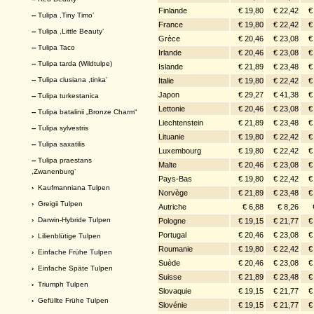
Finlande
€ 19,80
€ 22,42
€
--
Tulipa ,Tiny Timo’
France
€ 19,80
€ 22,42
€
--
Tulipa ,Little Beauty’
Grèce
€ 20,46
€ 23,08
€
--
Tulipa Taco
Irlande
€ 20,46
€ 23,08
€
--
Tulipa tarda (Wildtulpe)
Islande
€ 21,89
€ 23,48
€
--
Tulipa clusiana ,tinka’
Italie
€ 19,80
€ 22,42
€
Japon
€ 29,27
€ 41,38
€
--
Tulipa turkestanica
Lettonie
€ 20,46
€ 23,08
€
--
Tulipa batalinii „Bronze Charm“
Liechtenstein
€ 21,89
€ 23,48
€
--
Tulipa sylvestris
Lituanie
€ 19,80
€ 22,42
€
--
Tulipa saxatilis
Luxembourg
€ 19,80
€ 22,42
€
--
Tulipa praestans
Malte
€ 20,46
€ 23,08
€
,Zwanenburg’
Pays-Bas
€ 19,80
€ 22,42
€
›
Kaufmanniana Tulpen
Norvège
€ 21,89
€ 23,48
€
›
Greigii Tulpen
Autriche
€ 6,88
€ 8,26
›
Darwin-Hybride Tulpen
Pologne
€ 19,15
€ 21,77
€
Portugal
€ 20,46
€ 23,08
€
›
Lilienblütige Tulpen
Roumanie
€ 19,80
€ 22,42
€
›
Einfache Frühe Tulpen
Suède
€ 20,46
€ 23,08
€
›
Einfache Späte Tulpen
Suisse
€ 21,89
€ 23,48
€
›
Triumph Tulpen
Slovaquie
€ 19,15
€ 21,77
€
›
Gefüllte Frühe Tulpen
Slovénie
€ 19,15
€ 21,77
€