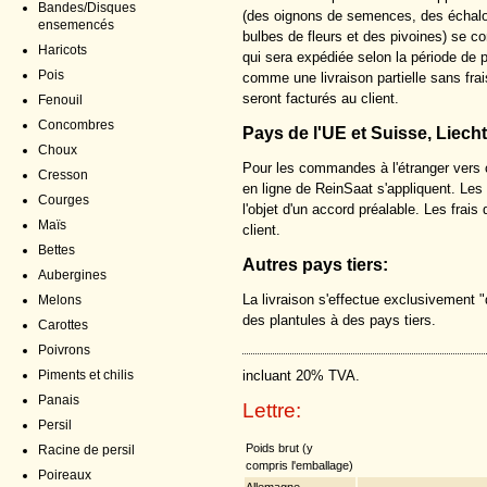
Bandes/Disques
(des oignons de semences, des échalot
ensemencés
bulbes de fleurs et des pivoines) se
Haricots
qui sera expédiée selon la période de 
Pois
comme une livraison partielle sans frai
seront facturés au client.
Fenouil
Concombres
Pays de l'UE et Suisse, Liech
Choux
Pour les commandes à l'étranger vers c
Cresson
en ligne de ReinSaat s'appliquent. Les l
Courges
l'objet d'un accord préalable. Les frai
Maïs
client.
Bettes
Autres pays tiers:
Aubergines
La livraison s'effectue exclusivement "
Melons
des plantules à des pays tiers.
Carottes
Poivrons
incluant 20% TVA.
Piments et chilis
Panais
Lettre:
Persil
Poids brut (y
Racine de persil
compris l'emballage)
Poireaux
Allemagne