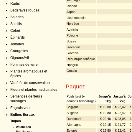
Radis
Islande
Betteraves rouges
Japon
Salades
Liechtenstein
Norvège
Salsifis
Autriche
Céleri
Pologne
Épinards
Suisse
Tomates
Slovaquie
Courgettes
Slovénie
Oignons/Ail
République tchèque
Pommes de terre
Hongrie
Croatie
Plantes aromatiques et
épices
Variétés de conservation
Paquet:
Fleurs et plantes médicinales
Semences de fleurs
Poids brut (y
Jusqu'à
Jusqu'à
Ju
sauvages
compris l'emballage)
1kg
2kg
Belgique
€ 19,80
€ 22,42
€
Engrais verts
Bulgarie
€ 19,80
€ 22,42
€
Bulbes floraux
Danemark
€ 20,46
€ 23,08
€
Tulpen
Allemagne
€ 19,15
€ 21,77
€
›
Wildtulpen
Estonie
€ 19,80
€ 22,42
€
--
Red Beauty