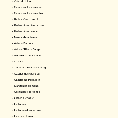
›
Aster de China
›
Sommeraster dunkelrot
›
Sommeraster dunkelblau
›
Krallen-Aster Sorrell
›
Krallen-Aster Karthäuser
›
Krallen-Aster Kameo
›
Mezcla de acianos
›
Aciano Barbara
›
Aciano “Blauer Junge”.
›
Gordolobo "Black Ball"
›
Cártamo
›
Tanaceto “FroheMischung”.
›
Capuchinas grandes
›
Capuchina trepadora
›
Manzanilla alemana.
›
Crisantemo coronado
›
Clarkia elegante.
›
Calliopsis
›
Calliopsis dorada baja.
›
Cosmos blanco