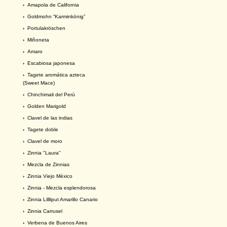
›
Amapola de California
›
Goldmohn “Karminkönig”
›
Portulakröschen
›
Miñoneta
›
Amaro
›
Escabiosa japonesa
›
Tagete aromática azteca
(Sweet Mace)
›
Chinchimali del Perú
›
Golden Marigold
›
Clavel de las indias
›
Tagete doble
›
Clavel de moro
›
Zinnia "Laura"
›
Mezcla de Zinnias
›
Zinnia Viejo México
›
Zinnia - Mezcla esplendorosa
›
Zinnia Lillliput Amarillo Canario
›
Zinnia Carrusel
›
Verbena de Buenos Aires