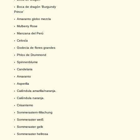
›
Boca de dragón ‘Burgundy
Prince’
›
Amaranto globo mezcla
›
Mulberry Rose
›
Manzana del Perú
›
Celosía
›
Godecia de flores grandes
›
Phlox de Drummond
›
Spinnenblume
›
Candelaria
›
Amaranto
›
Asperilla
›
Caléndula amarilla/naranja.
›
Caléndula naranja.
›
Crisantemo
›
Sommerastern-Mischung
›
Sommeraster weiß
›
Sommeraster gelb
›
Sommeraster hellrosa