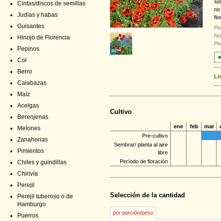
se
Cintas/discos de semillas
no
Judías y habas
fl
Guisantes
Pe
Nú
Hinojo de Florencia
Pe
Pepinos
Col
Berro
Li
Calabazas
Maíz
Acelgas
Cultivo
Berenjenas
ene
feb
mar
Melones
Pre-cultivo
Zanahorias
Sembrar/ planta al aire
Pimientos
libre
Período de floración
Chiles y guindillas
Chirivía
Perejil
Selección de la cantidad
Perejil tuberoso o de
Hamburgo
por porción/peso
Puerros