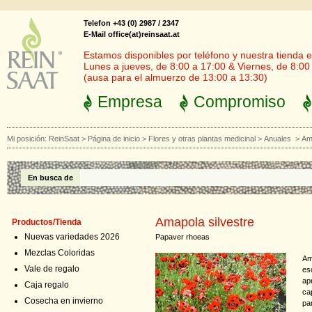
Telefon +43 (0) 2987 / 2347
E-Mail office(at)reinsaat.at
Estamos disponibles por teléfono y nuestra tienda en
Lunes a jueves, de 8:00 a 17:00 & Viernes, de 8:00
(ausa para el almuerzo de 13:00 a 13:30)
Empresa
Compromiso
Mi posición:
ReinSaat
>
Página de inicio
>
Flores y otras plantas medicinal
>
Anuales
>
Am
En busca de
Amapola silvestre
Productos/Tienda
Nuevas variedades 2026
Papaver rhoeas
Mezclas Coloridas
Am
Vale de regalo
es
ap
Caja regalo
ca
Cosecha en invierno
pa