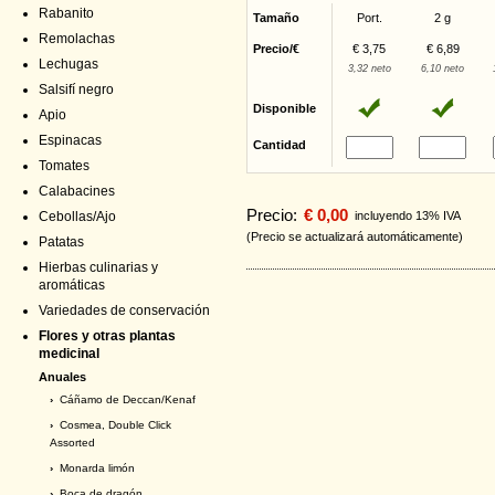
Rabanito
Tamaño
Port.
2 g
Remolachas
Precio/€
€ 3,75
€ 6,89
Lechugas
3,32 neto
6,10 neto
Salsifí negro
Disponible
Apio
Espinacas
Cantidad
Tomates
Calabacines
Precio:
€ 0,00
Cebollas/Ajo
incluyendo 13% IVA
(Precio se actualizará automáticamente)
Patatas
Hierbas culinarias y
aromáticas
Variedades de conservación
Flores y otras plantas
medicinal
Anuales
›
Cáñamo de Deccan/Kenaf
›
Cosmea, Double Click
Assorted
›
Monarda limón
›
Boca de dragón