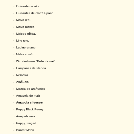
›
Guisante de olor.
›
Guisantes de olor “Cupani”.
›
Malva real.
›
Malva blanca
›
Malope trífida.
›
Lino rojo.
›
Lupino enano.
›
Malva común
›
Wunderblume “Belle de nuit”
›
Campanas de Irlanda.
›
Nemesia
›
Arañuela
›
Mezcla de arañuelas
›
Amapola de maiz
› Amapola silvestre
›
Poppy Black Peony
›
Amapola rosa
›
Poppy, fringed
›
Bunter Mohn