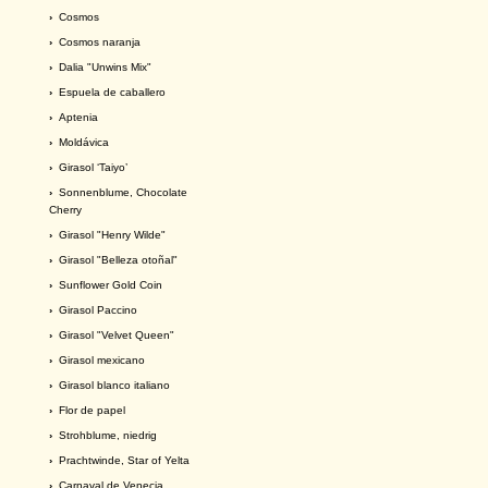
›
Cosmos
›
Cosmos naranja
›
Dalia "Unwins Mix"
›
Espuela de caballero
›
Aptenia
›
Moldávica
›
Girasol ‘Taiyo’
›
Sonnenblume, Chocolate
Cherry
›
Girasol "Henry Wilde"
›
Girasol "Belleza otoñal"
›
Sunflower Gold Coin
›
Girasol Paccino
›
Girasol "Velvet Queen"
›
Girasol mexicano
›
Girasol blanco italiano
›
Flor de papel
›
Strohblume, niedrig
›
Prachtwinde, Star of Yelta
›
Carnaval de Venecia.