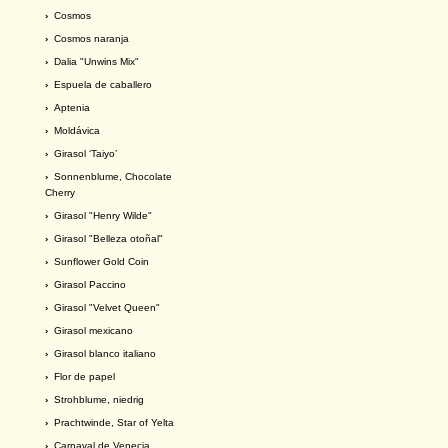
›
Cosmos
›
Cosmos naranja
›
Dalia "Unwins Mix"
›
Espuela de caballero
›
Aptenia
›
Moldávica
›
Girasol ‘Taiyo’
›
Sonnenblume, Chocolate
Cherry
›
Girasol "Henry Wilde"
›
Girasol "Belleza otoñal"
›
Sunflower Gold Coin
›
Girasol Paccino
›
Girasol "Velvet Queen"
›
Girasol mexicano
›
Girasol blanco italiano
›
Flor de papel
›
Strohblume, niedrig
›
Prachtwinde, Star of Yelta
›
Carnaval de Venecia.