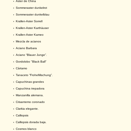
›
Aster de China
›
Sommeraster dunkelrot
›
Sommeraster dunkelblau
›
Krallen-Aster Sorrell
›
Krallen-Aster Karthäuser
›
Krallen-Aster Kameo
›
Mezcla de acianos
›
Aciano Barbara
›
Aciano “Blauer Junge”.
›
Gordolobo "Black Ball"
›
Cártamo
›
Tanaceto “FroheMischung”.
›
Capuchinas grandes
›
Capuchina trepadora
›
Manzanilla alemana.
›
Crisantemo coronado
›
Clarkia elegante.
›
Calliopsis
›
Calliopsis dorada baja.
›
Cosmos blanco