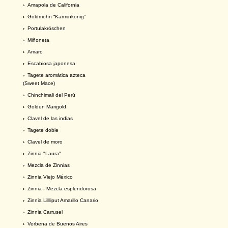
›
Amapola de California
›
Goldmohn “Karminkönig”
›
Portulakröschen
›
Miñoneta
›
Amaro
›
Escabiosa japonesa
›
Tagete aromática azteca
(Sweet Mace)
›
Chinchimali del Perú
›
Golden Marigold
›
Clavel de las indias
›
Tagete doble
›
Clavel de moro
›
Zinnia "Laura"
›
Mezcla de Zinnias
›
Zinnia Viejo México
›
Zinnia - Mezcla esplendorosa
›
Zinnia Lillliput Amarillo Canario
›
Zinnia Carrusel
›
Verbena de Buenos Aires