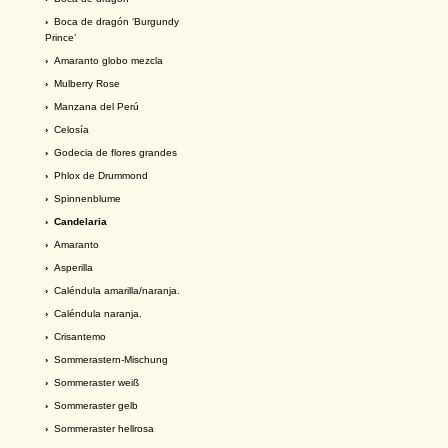
›
Boca de dragón ‘Burgundy
Prince’
›
Amaranto globo mezcla
›
Mulberry Rose
›
Manzana del Perú
›
Celosía
›
Godecia de flores grandes
›
Phlox de Drummond
›
Spinnenblume
› Candelaria
›
Amaranto
›
Asperilla
›
Caléndula amarilla/naranja.
›
Caléndula naranja.
›
Crisantemo
›
Sommerastern-Mischung
›
Sommeraster weiß
›
Sommeraster gelb
›
Sommeraster hellrosa