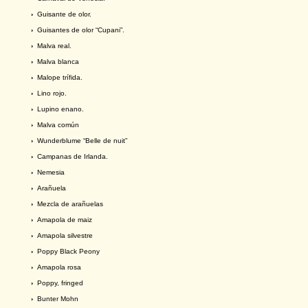
›
Guisante de olor.
›
Guisantes de olor “Cupani”.
›
Malva real.
›
Malva blanca
›
Malope trífida.
›
Lino rojo.
›
Lupino enano.
›
Malva común
›
Wunderblume “Belle de nuit”
›
Campanas de Irlanda.
›
Nemesia
›
Arañuela
›
Mezcla de arañuelas
›
Amapola de maiz
›
Amapola silvestre
›
Poppy Black Peony
›
Amapola rosa
›
Poppy, fringed
›
Bunter Mohn