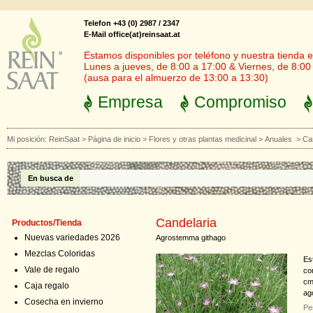
Telefon +43 (0) 2987 / 2347
E-Mail office(at)reinsaat.at
Estamos disponibles por teléfono y nuestra tienda en
Lunes a jueves, de 8:00 a 17:00 & Viernes, de 8:00
(ausa para el almuerzo de 13:00 a 13:30)
Empresa
Compromiso
Mi posición:
ReinSaat
>
Página de inicio
>
Flores y otras plantas medicinal
>
Anuales
>
Ca
En busca de
Candelaria
Productos/Tienda
Nuevas variedades 2026
Agrostemma githago
Mezclas Coloridas
Es
Vale de regalo
co
cm
Caja regalo
ag
Cosecha en invierno
Pe