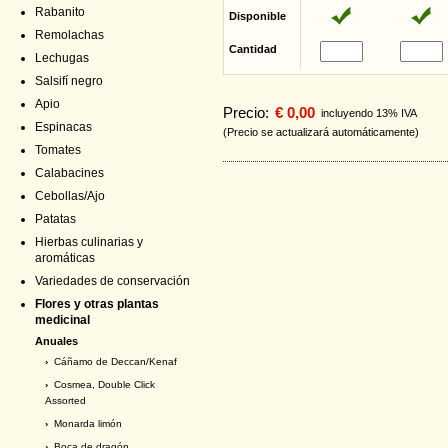
Rabanito
Disponible
Remolachas
Cantidad
Lechugas
Salsifí negro
Apio
Precio:
€ 0,00
incluyendo 13% IVA
Espinacas
(Precio se actualizará automáticamente)
Tomates
Calabacines
Cebollas/Ajo
Patatas
Hierbas culinarias y
aromáticas
Variedades de conservación
Flores y otras plantas
medicinal
Anuales
›
Cáñamo de Deccan/Kenaf
›
Cosmea, Double Click
Assorted
›
Monarda limón
›
Boca de dragón