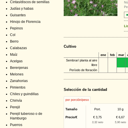
Cintas/discos de semillas
Nú
Pe
Judías y habas
Guisantes
Hinojo de Florencia
Li
Pepinos
Col
Berro
Cultivo
Calabazas
Maíz
ene
feb
mar
Sembrar/ planta al aire
Acelgas
libre
Berenjenas
Período de floración
Melones
Zanahorias
Pimientos
Selección de la cantidad
Chiles y guindillas
por porción/peso
Chirivía
Perejil
Tamaño
Port.
10 g
Perejil tuberoso o de
Precio/€
€ 3,75
€ 6,67
Hamburgo
3,32 neto
5,90 neto
Puerros