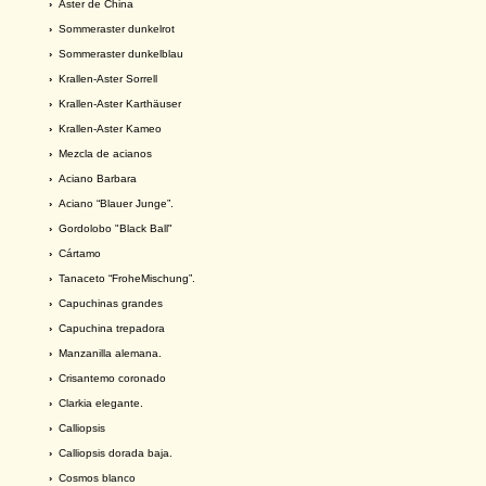
›
Aster de China
›
Sommeraster dunkelrot
›
Sommeraster dunkelblau
›
Krallen-Aster Sorrell
›
Krallen-Aster Karthäuser
›
Krallen-Aster Kameo
›
Mezcla de acianos
›
Aciano Barbara
›
Aciano “Blauer Junge”.
›
Gordolobo "Black Ball"
›
Cártamo
›
Tanaceto “FroheMischung”.
›
Capuchinas grandes
›
Capuchina trepadora
›
Manzanilla alemana.
›
Crisantemo coronado
›
Clarkia elegante.
›
Calliopsis
›
Calliopsis dorada baja.
›
Cosmos blanco