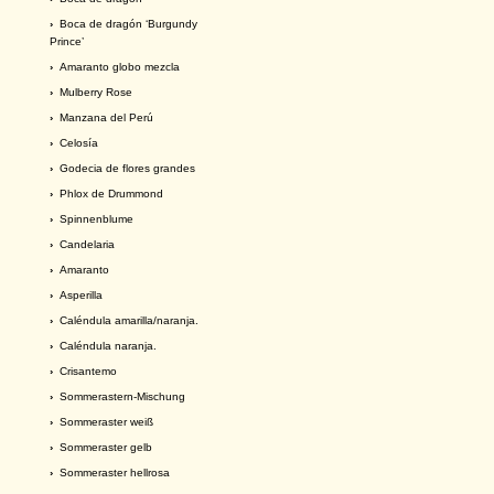
›
Boca de dragón ‘Burgundy
Prince’
›
Amaranto globo mezcla
›
Mulberry Rose
›
Manzana del Perú
›
Celosía
›
Godecia de flores grandes
›
Phlox de Drummond
›
Spinnenblume
›
Candelaria
›
Amaranto
›
Asperilla
›
Caléndula amarilla/naranja.
›
Caléndula naranja.
›
Crisantemo
›
Sommerastern-Mischung
›
Sommeraster weiß
›
Sommeraster gelb
›
Sommeraster hellrosa