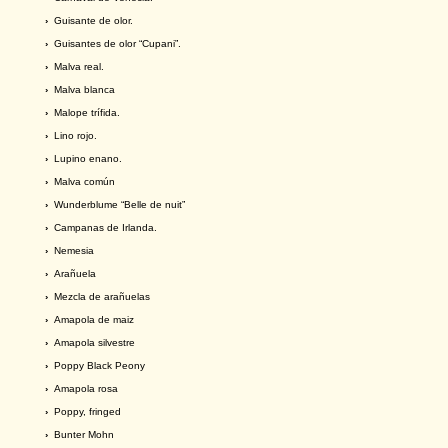
›
Guisante de olor.
›
Guisantes de olor “Cupani”.
›
Malva real.
›
Malva blanca
›
Malope trífida.
›
Lino rojo.
›
Lupino enano.
›
Malva común
›
Wunderblume “Belle de nuit”
›
Campanas de Irlanda.
›
Nemesia
›
Arañuela
›
Mezcla de arañuelas
›
Amapola de maiz
›
Amapola silvestre
›
Poppy Black Peony
›
Amapola rosa
›
Poppy, fringed
›
Bunter Mohn