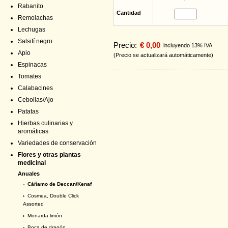
Rabanito
Cantidad
Remolachas
Lechugas
Salsifí negro
Precio:
€ 0,00
incluyendo 13% IVA
Apio
(Precio se actualizará automáticamente)
Espinacas
Tomates
Calabacines
Cebollas/Ajo
Patatas
Hierbas culinarias y
aromáticas
Variedades de conservación
Flores y otras plantas
medicinal
Anuales
› Cáñamo de Deccan/Kenaf
›
Cosmea, Double Click
Assorted
›
Monarda limón
›
Boca de dragón