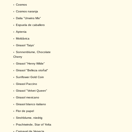
›
Cosmos
›
Cosmos naranja
›
Dalia "Unwins Mix"
›
Espuela de caballero
›
Aptenia
›
Moldávica
›
Girasol ‘Taiyo’
›
Sonnenblume, Chocolate
Cherry
›
Girasol "Henry Wilde"
›
Girasol "Belleza otoñal"
›
Sunflower Gold Coin
›
Girasol Paccino
›
Girasol "Velvet Queen"
›
Girasol mexicano
›
Girasol blanco italiano
›
Flor de papel
›
Strohblume, niedrig
›
Prachtwinde, Star of Yelta
›
Carnaval de Venecia.