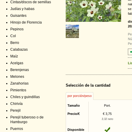
Cintas/discos de semillas
na
Judías y habas
se 
fab
Guisantes
di
Hinojo de Florencia
20
Pepinos
Pe
Col
Nú
Berro
Pe
Calabazas
Maíz
Acelgas
Li
Berenjenas
Melones
Zanahorias
Selección de la cantidad
Pimientos
por porción/peso
Chiles y guindillas
Chirivía
Tamaño
Port.
Perejil
Precio/€
€ 3,75
Perejil tuberoso o de
3,32 neto
Hamburgo
Puerros
Disponible