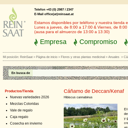
Telefon +43 (0) 2987 / 2347
E-Mail office(at)reinsaat.at
Estamos disponibles por teléfono y nuestra tienda en
Lunes a jueves, de 8:00 a 17:00 & Viernes, de 8:00
(ausa para el almuerzo de 13:00 a 13:30)
Empresa
Compromiso
Mi posición:
ReinSaat
>
Página de inicio
>
Flores y otras plantas medicinal
>
Anuales
>
Cá
En busca de
Cáñamo de Deccan/Kenaf
Productos/Tienda
Nuevas variedades 2026
Hibiscus cannabinus
Mezclas Coloridas
El
Vale de regalo
de
Caja regalo
y 
cr
Cosecha en invierno
atr