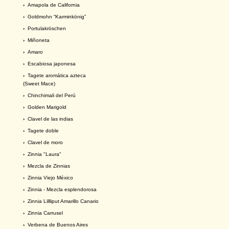
›
Amapola de California
›
Goldmohn “Karminkönig”
›
Portulakröschen
›
Miñoneta
›
Amaro
›
Escabiosa japonesa
›
Tagete aromática azteca
(Sweet Mace)
›
Chinchimali del Perú
›
Golden Marigold
›
Clavel de las indias
›
Tagete doble
›
Clavel de moro
›
Zinnia "Laura"
›
Mezcla de Zinnias
›
Zinnia Viejo México
›
Zinnia - Mezcla esplendorosa
›
Zinnia Lillliput Amarillo Canario
›
Zinnia Carrusel
›
Verbena de Buenos Aires