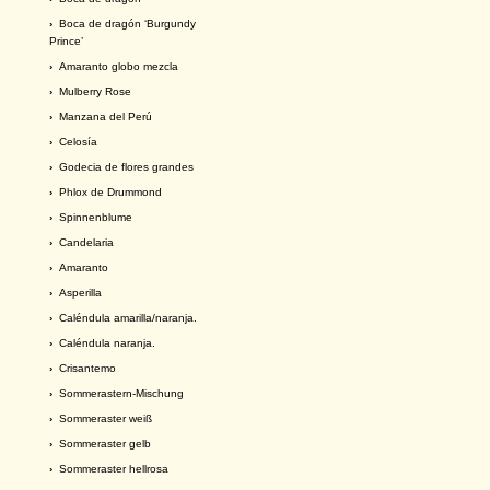
›
Boca de dragón ‘Burgundy
Prince’
›
Amaranto globo mezcla
›
Mulberry Rose
›
Manzana del Perú
›
Celosía
›
Godecia de flores grandes
›
Phlox de Drummond
›
Spinnenblume
›
Candelaria
›
Amaranto
›
Asperilla
›
Caléndula amarilla/naranja.
›
Caléndula naranja.
›
Crisantemo
›
Sommerastern-Mischung
›
Sommeraster weiß
›
Sommeraster gelb
›
Sommeraster hellrosa