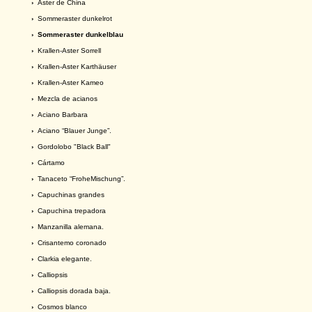
›
Aster de China
›
Sommeraster dunkelrot
› Sommeraster dunkelblau
›
Krallen-Aster Sorrell
›
Krallen-Aster Karthäuser
›
Krallen-Aster Kameo
›
Mezcla de acianos
›
Aciano Barbara
›
Aciano “Blauer Junge”.
›
Gordolobo "Black Ball"
›
Cártamo
›
Tanaceto “FroheMischung”.
›
Capuchinas grandes
›
Capuchina trepadora
›
Manzanilla alemana.
›
Crisantemo coronado
›
Clarkia elegante.
›
Calliopsis
›
Calliopsis dorada baja.
›
Cosmos blanco