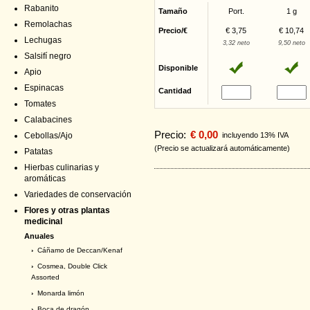
Rabanito
Tamaño
Port.
1 g
Remolachas
Precio/€
€ 3,75
€ 10,74
Lechugas
3,32 neto
9,50 neto
Salsifí negro
Disponible
Apio
Espinacas
Cantidad
Tomates
Calabacines
Precio:
€ 0,00
Cebollas/Ajo
incluyendo 13% IVA
(Precio se actualizará automáticamente)
Patatas
Hierbas culinarias y
aromáticas
Variedades de conservación
Flores y otras plantas
medicinal
Anuales
›
Cáñamo de Deccan/Kenaf
›
Cosmea, Double Click
Assorted
›
Monarda limón
›
Boca de dragón