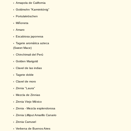
›
Amapola de California
›
Goldmohn “Karminkönig”
›
Portulakröschen
›
Miñoneta
›
Amaro
›
Escabiosa japonesa
›
Tagete aromática azteca
(Sweet Mace)
›
Chinchimali del Perú
›
Golden Marigold
›
Clavel de las indias
›
Tagete doble
›
Clavel de moro
›
Zinnia "Laura"
›
Mezcla de Zinnias
›
Zinnia Viejo México
›
Zinnia - Mezcla esplendorosa
›
Zinnia Lillliput Amarillo Canario
›
Zinnia Carrusel
›
Verbena de Buenos Aires