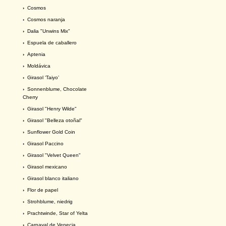
›
Cosmos
›
Cosmos naranja
›
Dalia "Unwins Mix"
›
Espuela de caballero
›
Aptenia
›
Moldávica
›
Girasol ‘Taiyo’
›
Sonnenblume, Chocolate
Cherry
›
Girasol "Henry Wilde"
›
Girasol "Belleza otoñal"
›
Sunflower Gold Coin
›
Girasol Paccino
›
Girasol "Velvet Queen"
›
Girasol mexicano
›
Girasol blanco italiano
›
Flor de papel
›
Strohblume, niedrig
›
Prachtwinde, Star of Yelta
›
Carnaval de Venecia.