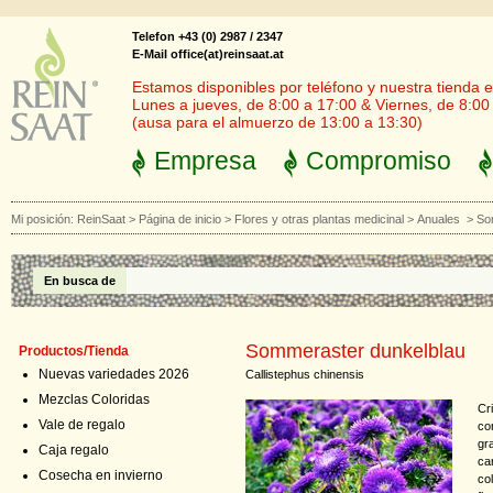
Telefon +43 (0) 2987 / 2347
E-Mail office(at)reinsaat.at
Estamos disponibles por teléfono y nuestra tienda en
Lunes a jueves, de 8:00 a 17:00 & Viernes, de 8:00
(ausa para el almuerzo de 13:00 a 13:30)
Empresa
Compromiso
Mi posición:
ReinSaat
>
Página de inicio
>
Flores y otras plantas medicinal
>
Anuales
>
So
En busca de
Sommeraster dunkelblau
Productos/Tienda
Nuevas variedades 2026
Callistephus chinensis
Mezclas Coloridas
Cr
Vale de regalo
co
gr
Caja regalo
ca
Cosecha en invierno
co