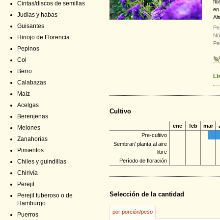
fl
Cintas/discos de semillas
en 
Judías y habas
Al
Guisantes
Pe
Nú
Hinojo de Florencia
Pe
Pepinos
Col
Berro
Li
Calabazas
Maíz
Acelgas
Cultivo
Berenjenas
ene
feb
mar
Melones
Pre-cultivo
Zanahorias
Sembrar/ planta al aire
Pimientos
libre
Período de floración
Chiles y guindillas
Chirivía
Perejil
Selección de la cantidad
Perejil tuberoso o de
Hamburgo
por porción/peso
Puerros