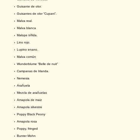
›
Guisante de olor.
›
Guisantes de olor “Cupani”.
›
Malva real.
›
Malva blanca
›
Malope trífida.
›
Lino rojo.
›
Lupino enano.
›
Malva común
›
Wunderblume “Belle de nuit”
›
Campanas de Irlanda.
›
Nemesia
›
Arañuela
›
Mezcla de arañuelas
›
Amapola de maiz
›
Amapola silvestre
›
Poppy Black Peony
›
Amapola rosa
›
Poppy, fringed
›
Bunter Mohn