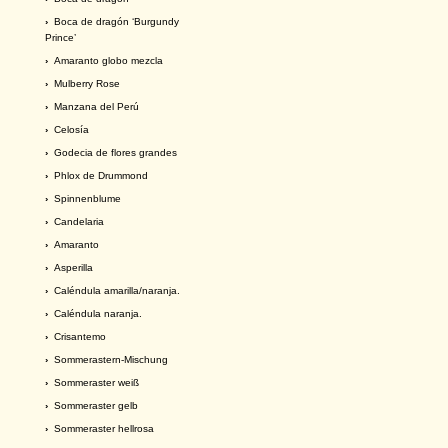
›
Boca de dragón ‘Burgundy
Prince’
›
Amaranto globo mezcla
›
Mulberry Rose
›
Manzana del Perú
›
Celosía
›
Godecia de flores grandes
›
Phlox de Drummond
›
Spinnenblume
›
Candelaria
›
Amaranto
›
Asperilla
›
Caléndula amarilla/naranja.
›
Caléndula naranja.
›
Crisantemo
›
Sommerastern-Mischung
›
Sommeraster weiß
›
Sommeraster gelb
›
Sommeraster hellrosa