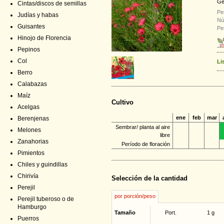
Ge
Cintas/discos de semillas
Pe
Judías y habas
Nú
Guisantes
Pe
Hinojo de Florencia
Pepinos
Col
Li
Berro
Calabazas
Maíz
Cultivo
Acelgas
ene
feb
mar
Berenjenas
Sembrar/ planta al aire
Melones
libre
Zanahorias
Período de floración
Pimientos
Chiles y guindillas
Chirivía
Selección de la cantidad
Perejil
por porción/peso
Perejil tuberoso o de
Hamburgo
Tamaño
Port.
1 g
Puerros