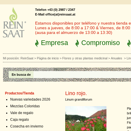
Telefon +43 (0) 2987 / 2347
E-Mail office(at)reinsaat.at
Estamos disponibles por teléfono y nuestra tienda en
Lunes a jueves, de 8:00 a 17:00 & Viernes, de 8:00
(ausa para el almuerzo de 13:00 a 13:30)
Empresa
Compromiso
Mi posición:
ReinSaat
>
Página de inicio
>
Flores y otras plantas medicinal
>
Anuales
>
Lin
En busca de
Lino rojo.
Productos/Tienda
Nuevas variedades 2026
Linum grandiflorum
Mezclas Coloridas
Pl
Vale de regalo
br
jun
Caja regalo
Fl
Cosecha en invierno
pa