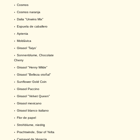
›
Cosmos
›
Cosmos naranja
›
Dalia "Unwins Mix"
›
Espuela de caballero
›
Aptenia
›
Moldávica
›
Girasol ‘Taiyo’
›
Sonnenblume, Chocolate
Cherry
›
Girasol "Henry Wilde"
›
Girasol "Belleza otoñal"
›
Sunflower Gold Coin
›
Girasol Paccino
›
Girasol "Velvet Queen"
›
Girasol mexicano
›
Girasol blanco italiano
›
Flor de papel
›
Strohblume, niedrig
›
Prachtwinde, Star of Yelta
›
Carnaval de Venecia.