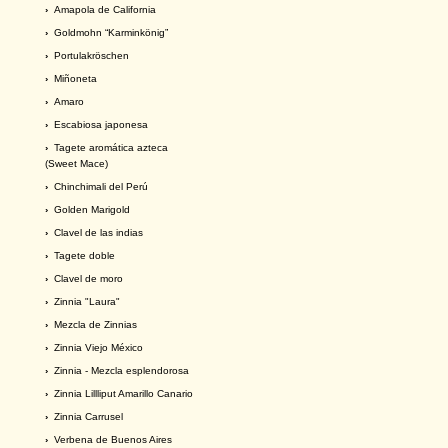
›
Amapola de California
›
Goldmohn “Karminkönig”
›
Portulakröschen
›
Miñoneta
›
Amaro
›
Escabiosa japonesa
›
Tagete aromática azteca
(Sweet Mace)
›
Chinchimali del Perú
›
Golden Marigold
›
Clavel de las indias
›
Tagete doble
›
Clavel de moro
›
Zinnia "Laura"
›
Mezcla de Zinnias
›
Zinnia Viejo México
›
Zinnia - Mezcla esplendorosa
›
Zinnia Lillliput Amarillo Canario
›
Zinnia Carrusel
›
Verbena de Buenos Aires