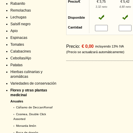
Precio/€
€ 3,75
€ 5,42
Rabanito
3,32 neto
4,80 neto
Remolachas
Lechugas
Disponible
Salsifí negro
Cantidad
Apio
Espinacas
Tomates
Precio:
€ 0,00
incluyendo 13% IVA
Calabacines
(Precio se actualizará automáticamente)
Cebollas/Ajo
Patatas
Hierbas culinarias y
aromáticas
Variedades de conservación
Flores y otras plantas
medicinal
Anuales
›
Cáñamo de Deccan/Kenaf
›
Cosmea, Double Click
Assorted
›
Monarda limón
›
Boca de dragón