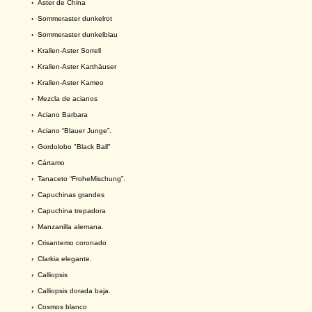
›
Aster de China
›
Sommeraster dunkelrot
›
Sommeraster dunkelblau
›
Krallen-Aster Sorrell
›
Krallen-Aster Karthäuser
›
Krallen-Aster Kameo
›
Mezcla de acianos
›
Aciano Barbara
›
Aciano “Blauer Junge”.
›
Gordolobo "Black Ball"
›
Cártamo
›
Tanaceto “FroheMischung”.
›
Capuchinas grandes
›
Capuchina trepadora
›
Manzanilla alemana.
›
Crisantemo coronado
›
Clarkia elegante.
›
Calliopsis
›
Calliopsis dorada baja.
›
Cosmos blanco