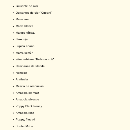
›
Guisante de olor.
›
Guisantes de olor “Cupani”.
›
Malva real.
›
Malva blanca
›
Malope trífida.
› Lino rojo.
›
Lupino enano.
›
Malva común
›
Wunderblume “Belle de nuit”
›
Campanas de Irlanda.
›
Nemesia
›
Arañuela
›
Mezcla de arañuelas
›
Amapola de maiz
›
Amapola silvestre
›
Poppy Black Peony
›
Amapola rosa
›
Poppy, fringed
›
Bunter Mohn