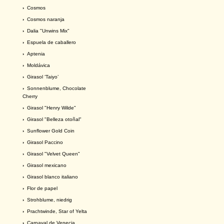
›
Cosmos
›
Cosmos naranja
›
Dalia "Unwins Mix"
›
Espuela de caballero
›
Aptenia
›
Moldávica
›
Girasol ‘Taiyo’
›
Sonnenblume, Chocolate
Cherry
›
Girasol "Henry Wilde"
›
Girasol "Belleza otoñal"
›
Sunflower Gold Coin
›
Girasol Paccino
›
Girasol "Velvet Queen"
›
Girasol mexicano
›
Girasol blanco italiano
›
Flor de papel
›
Strohblume, niedrig
›
Prachtwinde, Star of Yelta
›
Carnaval de Venecia.