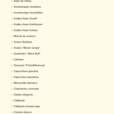
›
Aster de China
›
Sommeraster dunkelrot
›
Sommeraster dunkelblau
›
Krallen-Aster Sorrell
›
Krallen-Aster Karthäuser
›
Krallen-Aster Kameo
›
Mezcla de acianos
›
Aciano Barbara
›
Aciano “Blauer Junge”.
›
Gordolobo "Black Ball"
›
Cártamo
›
Tanaceto “FroheMischung”.
›
Capuchinas grandes
›
Capuchina trepadora
›
Manzanilla alemana.
›
Crisantemo coronado
›
Clarkia elegante.
›
Calliopsis
›
Calliopsis dorada baja.
›
Cosmos blanco