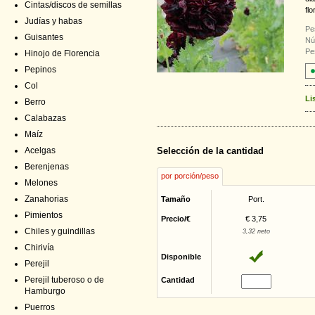
Cintas/discos de semillas
flo
Judías y habas
Pe
Guisantes
Nú
Pe
Hinojo de Florencia
Pepinos
Col
Li
Berro
Calabazas
Maíz
Acelgas
Selección de la cantidad
Berenjenas
por porción/peso
Melones
Zanahorias
Tamaño
Port.
Pimientos
Precio/€
€ 3,75
Chiles y guindillas
3,32 neto
Chirivía
Disponible
Perejil
Perejil tuberoso o de
Cantidad
Hamburgo
Puerros