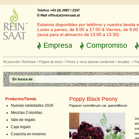
Telefon +43 (0) 2987 / 2347
E-Mail office(at)reinsaat.at
Estamos disponibles por teléfono y nuestra tienda en
Lunes a jueves, de 8:00 a 17:00 & Viernes, de 8:00
(ausa para el almuerzo de 13:00 a 13:30)
Empresa
Compromiso
Mi posición:
ReinSaat
>
Página de inicio
>
Flores y otras plantas medicinal
>
Anuales
>
Po
En busca de
Poppy Black Peony
Productos/Tienda
Nuevas variedades 2026
Papaver somniferum var. paeoniflorum
Mezclas Coloridas
Un
Vale de regalo
ar
Caja regalo
so
os
Cosecha en invierno
di