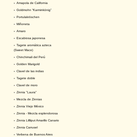
›
Amapola de California
›
Goldmohn “Karminkönig”
›
Portulakröschen
›
Miñoneta
›
Amaro
›
Escabiosa japonesa
›
Tagete aromática azteca
(Sweet Mace)
›
Chinchimali del Perú
›
Golden Marigold
›
Clavel de las indias
›
Tagete doble
›
Clavel de moro
›
Zinnia "Laura"
›
Mezcla de Zinnias
›
Zinnia Viejo México
›
Zinnia - Mezcla esplendorosa
›
Zinnia Lillliput Amarillo Canario
›
Zinnia Carrusel
›
Verbena de Buenos Aires