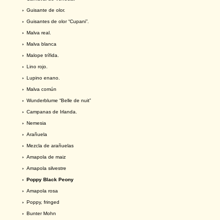
›
Guisante de olor.
›
Guisantes de olor “Cupani”.
›
Malva real.
›
Malva blanca
›
Malope trífida.
›
Lino rojo.
›
Lupino enano.
›
Malva común
›
Wunderblume “Belle de nuit”
›
Campanas de Irlanda.
›
Nemesia
›
Arañuela
›
Mezcla de arañuelas
›
Amapola de maiz
›
Amapola silvestre
› Poppy Black Peony
›
Amapola rosa
›
Poppy, fringed
›
Bunter Mohn