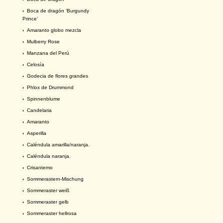
›
Boca de dragón ‘Burgundy
Prince’
›
Amaranto globo mezcla
›
Mulberry Rose
›
Manzana del Perú
›
Celosía
›
Godecia de flores grandes
›
Phlox de Drummond
›
Spinnenblume
›
Candelaria
›
Amaranto
›
Asperilla
›
Caléndula amarilla/naranja.
›
Caléndula naranja.
›
Crisantemo
›
Sommerastern-Mischung
›
Sommeraster weiß
›
Sommeraster gelb
›
Sommeraster hellrosa