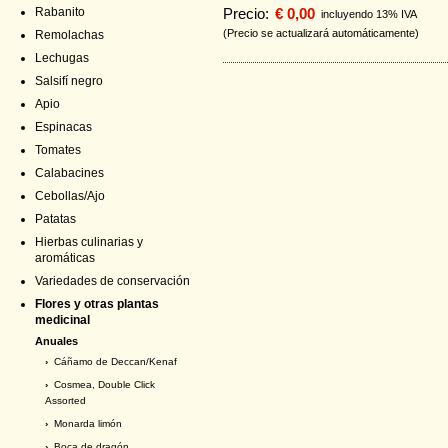
Rabanito
Precio:
€ 0,00
incluyendo 13% IVA
(Precio se actualizará automáticamente)
Remolachas
Lechugas
Salsifí negro
Apio
Espinacas
Tomates
Calabacines
Cebollas/Ajo
Patatas
Hierbas culinarias y
aromáticas
Variedades de conservación
Flores y otras plantas
medicinal
Anuales
›
Cáñamo de Deccan/Kenaf
›
Cosmea, Double Click
Assorted
›
Monarda limón
›
Boca de dragón