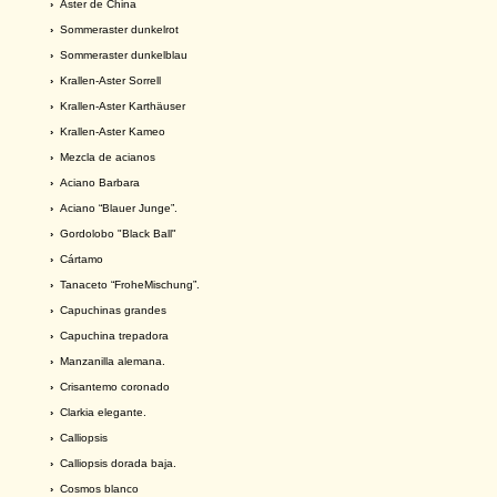
›
Aster de China
›
Sommeraster dunkelrot
›
Sommeraster dunkelblau
›
Krallen-Aster Sorrell
›
Krallen-Aster Karthäuser
›
Krallen-Aster Kameo
›
Mezcla de acianos
›
Aciano Barbara
›
Aciano “Blauer Junge”.
›
Gordolobo "Black Ball"
›
Cártamo
›
Tanaceto “FroheMischung”.
›
Capuchinas grandes
›
Capuchina trepadora
›
Manzanilla alemana.
›
Crisantemo coronado
›
Clarkia elegante.
›
Calliopsis
›
Calliopsis dorada baja.
›
Cosmos blanco