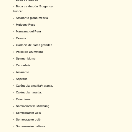
›
Boca de dragón ‘Burgundy
Prince’
›
Amaranto globo mezcla
›
Mulberry Rose
›
Manzana del Perú
›
Celosía
›
Godecia de flores grandes
›
Phlox de Drummond
›
Spinnenblume
›
Candelaria
›
Amaranto
›
Asperilla
›
Caléndula amarilla/naranja.
›
Caléndula naranja.
›
Crisantemo
›
Sommerastern-Mischung
›
Sommeraster weiß
›
Sommeraster gelb
›
Sommeraster hellrosa