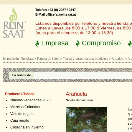
Telefon +43 (0) 2987 / 2347
E-Mail office(at)reinsaat.at
Estamos disponibles por teléfono y nuestra tienda en
Lunes a jueves, de 8:00 a 17:00 & Viernes, de 8:00
(ausa para el almuerzo de 13:00 a 13:30)
Empresa
Compromiso
Mi posición:
ReinSaat
>
Página de inicio
>
Flores y otras plantas medicinal
>
Anuales
>
Ar
En busca de
Arañuela
Productos/Tienda
Nuevas variedades 2026
Nigella damascena
Mezclas Coloridas
Un
Vale de regalo
que
pi
Caja regalo
so
Cosecha en invierno
ju