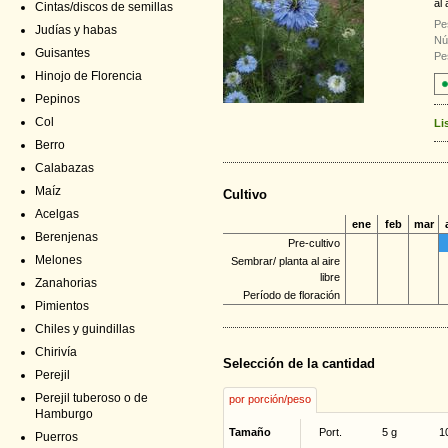
al 
Cintas/discos de semillas
Pe
Judías y habas
Nú
Guisantes
Pe
Hinojo de Florencia
Pepinos
Col
Li
Berro
Calabazas
Maíz
Cultivo
Acelgas
ene
feb
mar
Berenjenas
Pre-cultivo
Melones
Sembrar/ planta al aire
libre
Zanahorias
Período de floración
Pimientos
Chiles y guindillas
Chirivía
Selección de la cantidad
Perejil
Perejil tuberoso o de
por porción/peso
Hamburgo
Tamaño
Port.
5 g
1
Puerros