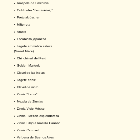
›
Amapola de California
›
Goldmohn “Karminkönig”
›
Portulakröschen
›
Miñoneta
›
Amaro
›
Escabiosa japonesa
›
Tagete aromática azteca
(Sweet Mace)
›
Chinchimali del Perú
›
Golden Marigold
›
Clavel de las indias
›
Tagete doble
›
Clavel de moro
›
Zinnia "Laura"
›
Mezcla de Zinnias
›
Zinnia Viejo México
›
Zinnia - Mezcla esplendorosa
›
Zinnia Lillliput Amarillo Canario
›
Zinnia Carrusel
›
Verbena de Buenos Aires