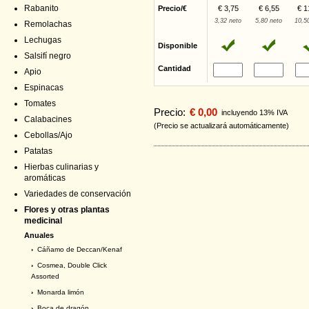
Rabanito
Precio/€
€ 3,75
€ 6,55
€ 1
3,32 neto
5,80 neto
10,5
Remolachas
Lechugas
Disponible
Salsifí negro
Cantidad
Apio
Espinacas
Tomates
Precio:
€ 0,00
incluyendo 13% IVA
Calabacines
(Precio se actualizará automáticamente)
Cebollas/Ajo
Patatas
Hierbas culinarias y
aromáticas
Variedades de conservación
Flores y otras plantas
medicinal
Anuales
›
Cáñamo de Deccan/Kenaf
›
Cosmea, Double Click
Assorted
›
Monarda limón
›
Boca de dragón