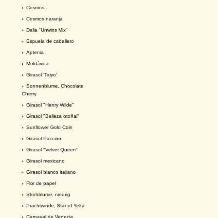
›
Cosmos
›
Cosmos naranja
›
Dalia "Unwins Mix"
›
Espuela de caballero
›
Aptenia
›
Moldávica
›
Girasol ‘Taiyo’
›
Sonnenblume, Chocolate
Cherry
›
Girasol "Henry Wilde"
›
Girasol "Belleza otoñal"
›
Sunflower Gold Coin
›
Girasol Paccino
›
Girasol "Velvet Queen"
›
Girasol mexicano
›
Girasol blanco italiano
›
Flor de papel
›
Strohblume, niedrig
›
Prachtwinde, Star of Yelta
›
Carnaval de Venecia.