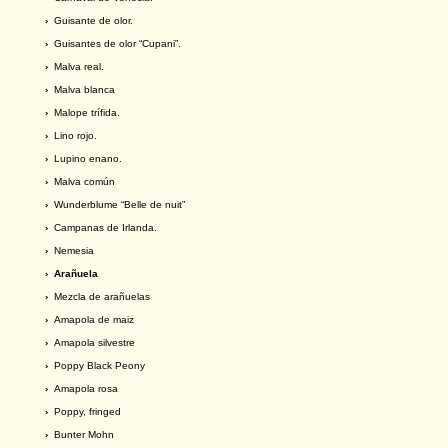
›
Guisante de olor.
›
Guisantes de olor “Cupani”.
›
Malva real.
›
Malva blanca
›
Malope trífida.
›
Lino rojo.
›
Lupino enano.
›
Malva común
›
Wunderblume “Belle de nuit”
›
Campanas de Irlanda.
›
Nemesia
› Arañuela
›
Mezcla de arañuelas
›
Amapola de maiz
›
Amapola silvestre
›
Poppy Black Peony
›
Amapola rosa
›
Poppy, fringed
›
Bunter Mohn