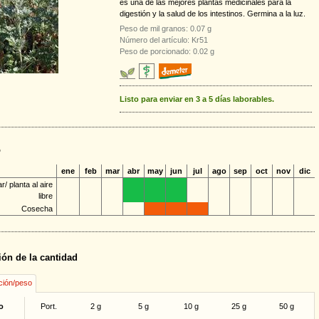
es una de las mejores plantas medicinales para la
digestión y la salud de los intestinos. Germina a la luz.
Peso de mil granos: 0.07 g
Número del artículo: Kr51
Peso de porcionado: 0.02 g
Listo para enviar en 3 a 5 días laborables.
o
ene
feb
mar
abr
may
jun
jul
ago
sep
oct
nov
dic
/ planta al aire
libre
Cosecha
ión de la cantidad
ción/peso
o
Port.
2 g
5 g
10 g
25 g
50 g