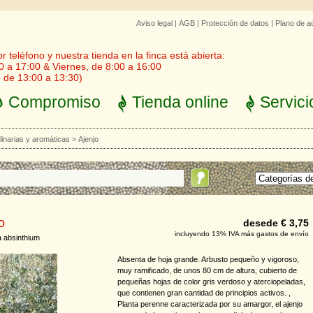
Aviso legal
|
AGB
|
Protección de datos
|
Plano de a
 teléfono y nuestra tienda en la finca está abierta:
0 a 17:00 & Viernes, de 8:00 a 16:00
 de 13:00 a 13:30)
Compromiso
Tienda online
Servici
linarias y aromáticas
>
Ajenjo
o
desede € 3,75
incluyendo 13% IVA más gastos de envío
a absinthium
Absenta de hoja grande. Arbusto pequeño y vigoroso,
muy ramificado, de unos 80 cm de altura, cubierto de
pequeñas hojas de color gris verdoso y aterciopeladas,
que contienen gran cantidad de principios activos. ,
Planta perenne caracterizada por su amargor, el ajenjo