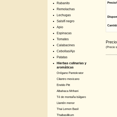
Precio/
Rabanito
Remolachas
Lechugas
Dispon
Salsifí negro
Cantid
Apio
Espinacas
Tomates
Precio
Calabacines
(Precio 
Cebollas/Ajo
Patatas
Hierbas culinarias y
aromáticas
Orégano Pantokrator
Cilantro mexicano
Eneldo Pitt
Albahaca Mrihani
Té de montaña búlgaro
Llantén menor
Thai Lemon Basil
Thaibasilikum