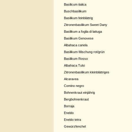
Basilicum italica
Buschbasilikum
Basilikum feinblättrig
Zitronenbasilikum Sweet Dany
Basilikum a foglia di lattuga
Basilikum Genovese
Albahaca canela
Basilikum-Mischung rot/grün
Basilikum Rosso
Albahaca Tulsi
Zitronenbasilikum kleinblättriges
Alcaravea
Comino negro
Bohnenkraut einjährig
Bergbohnenkraut
Borraja
Eneldo
Eneldo tetra
Gewürzfenchel