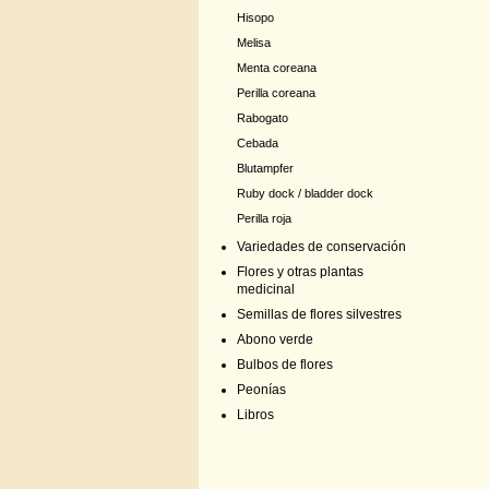
Hisopo
Melisa
Menta coreana
Perilla coreana
Rabogato
Cebada
Blutampfer
Ruby dock / bladder dock
Perilla roja
Variedades de conservación
Flores y otras plantas
medicinal
Semillas de flores silvestres
Abono verde
Bulbos de flores
Peonías
Libros