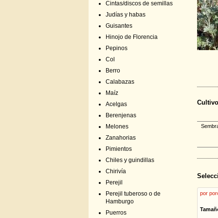
Cintas/discos de semillas
Judías y habas
Guisantes
Hinojo de Florencia
Pepinos
Col
Berro
Calabazas
Maíz
Cultiv
Acelgas
Berenjenas
Melones
Sembrar
Zanahorias
Pimientos
Chiles y guindillas
Chirivía
Selecc
Perejil
Perejil tuberoso o de
por por
Hamburgo
Tamañ
Puerros