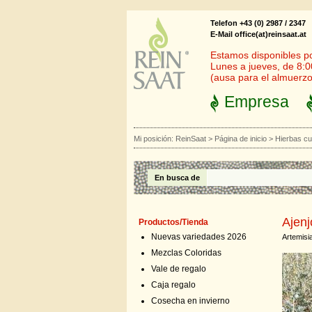
Telefon +43 (0) 2987 / 2347
E-Mail office(at)reinsaat.at
Estamos disponibles por
Lunes a jueves, de 8:0
(ausa para el almuerzo
Empresa
Mi posición:
ReinSaat
>
Página de inicio
>
Hierbas cu
En busca de
Ajenj
Productos/Tienda
Nuevas variedades 2026
Artemisi
Mezclas Coloridas
Vale de regalo
Caja regalo
Cosecha en invierno