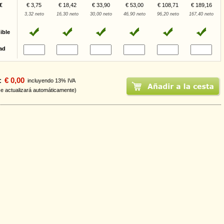
€
€ 3,75
€ 18,42
€ 33,90
€ 53,00
€ 108,71
€ 189,16
3,32 neto
16,30 neto
30,00 neto
46,90 neto
96,20 neto
167,40 neto
ible
ad
:
€ 0,00
incluyendo 13% IVA
se actualizará automáticamente)