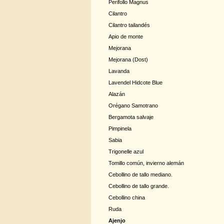
Perifollo Magnus
Cilantro
Cilantro tailandés
Apio de monte
Mejorana
Mejorana (Dost)
Lavanda
Lavendel Hidcote Blue
Alazán
Orégano Samotrano
Bergamota salvaje
Pimpinela
Sabia
Trigonelle azul
Tomillo común, invierno alemán
Cebollino de tallo mediano.
Cebollino de tallo grande.
Cebollino china
Ruda
Ajenjo