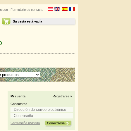
cceso
|
Formulario de contacto
Su cesta está vacía
o
Mi cuenta
Registrarse »
Conectarse
Contraseña olvidada