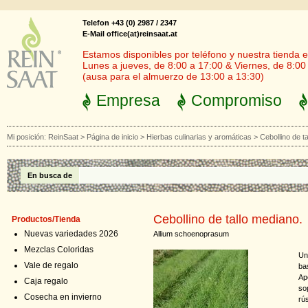
Telefon +43 (0) 2987 / 2347
E-Mail office(at)reinsaat.at
Estamos disponibles por teléfono y nuestra tienda en
Lunes a jueves, de 8:00 a 17:00 & Viernes, de 8:00
(ausa para el almuerzo de 13:00 a 13:30)
Empresa
Compromiso
Mi posición:
ReinSaat
>
Página de inicio
>
Hierbas culinarias y aromáticas
>
Cebollino de t
En busca de
Cebollino de tallo mediano.
Productos/Tienda
Nuevas variedades 2026
Allium schoenoprasum
Mezclas Coloridas
Un
Vale de regalo
ba
Ap
Caja regalo
so
Cosecha en invierno
rús