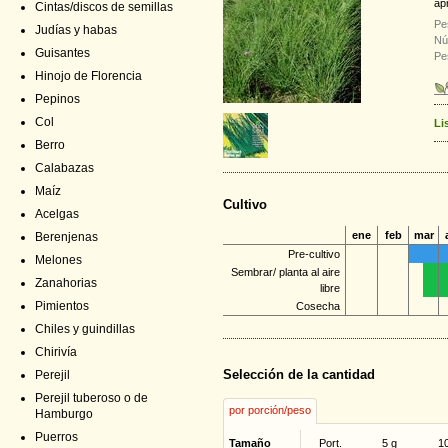
ap
Cintas/discos de semillas
Pe
Judías y habas
Nú
Guisantes
Pe
Hinojo de Florencia
Pepinos
Col
Li
Berro
Calabazas
Maíz
Cultivo
Acelgas
ene
feb
mar
Berenjenas
Pre-cultivo
Melones
Sembrar/ planta al aire
Zanahorias
libre
Pimientos
Cosecha
Chiles y guindillas
Chirivía
Selección de la cantidad
Perejil
Perejil tuberoso o de
por porción/peso
Hamburgo
Puerros
Tamaño
Port.
5 g
1