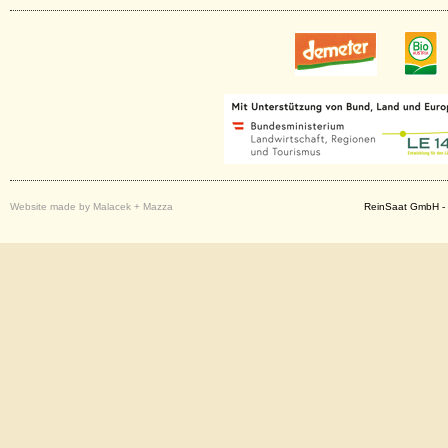
Website made by Malacek + Mazza
ReinSaat GmbH - 