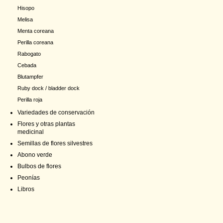
Hisopo
Melisa
Menta coreana
Perilla coreana
Rabogato
Cebada
Blutampfer
Ruby dock / bladder dock
Perilla roja
Variedades de conservación
Flores y otras plantas
medicinal
Semillas de flores silvestres
Abono verde
Bulbos de flores
Peonías
Libros