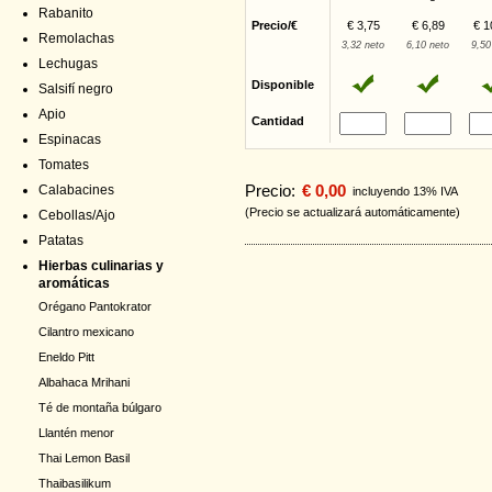
Rabanito
Precio/€
€ 3,75
€ 6,89
€ 1
Remolachas
3,32 neto
6,10 neto
9,50
Lechugas
Disponible
Salsifí negro
Apio
Cantidad
Espinacas
Tomates
Precio:
€ 0,00
Calabacines
incluyendo 13% IVA
(Precio se actualizará automáticamente)
Cebollas/Ajo
Patatas
Hierbas culinarias y
aromáticas
Orégano Pantokrator
Cilantro mexicano
Eneldo Pitt
Albahaca Mrihani
Té de montaña búlgaro
Llantén menor
Thai Lemon Basil
Thaibasilikum