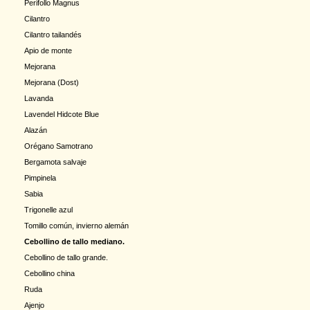
Perifollo Magnus
Cilantro
Cilantro tailandés
Apio de monte
Mejorana
Mejorana (Dost)
Lavanda
Lavendel Hidcote Blue
Alazán
Orégano Samotrano
Bergamota salvaje
Pimpinela
Sabia
Trigonelle azul
Tomillo común, invierno alemán
Cebollino de tallo mediano.
Cebollino de tallo grande.
Cebollino china
Ruda
Ajenjo