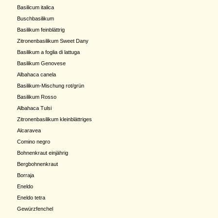
Basilicum italica
Buschbasilikum
Basilikum feinblättrig
Zitronenbasilikum Sweet Dany
Basilikum a foglia di lattuga
Basilikum Genovese
Albahaca canela
Basilikum-Mischung rot/grün
Basilikum Rosso
Albahaca Tulsi
Zitronenbasilikum kleinblättriges
Alcaravea
Comino negro
Bohnenkraut einjährig
Bergbohnenkraut
Borraja
Eneldo
Eneldo tetra
Gewürzfenchel