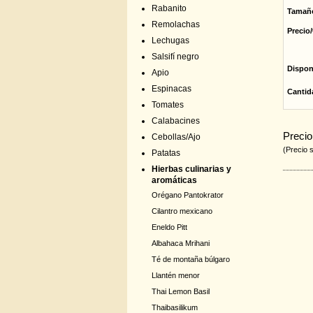
Rabanito
Tamañ
Remolachas
Precio/
Lechugas
Salsifí negro
Dispon
Apio
Espinacas
Cantid
Tomates
Calabacines
Precio
Cebollas/Ajo
(Precio 
Patatas
Hierbas culinarias y
aromáticas
Orégano Pantokrator
Cilantro mexicano
Eneldo Pitt
Albahaca Mrihani
Té de montaña búlgaro
Llantén menor
Thai Lemon Basil
Thaibasilikum