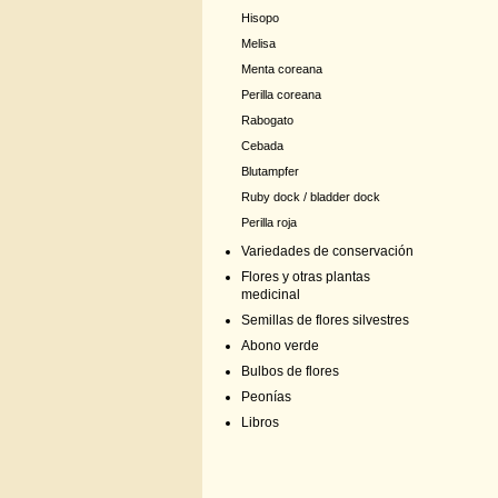
Hisopo
Melisa
Menta coreana
Perilla coreana
Rabogato
Cebada
Blutampfer
Ruby dock / bladder dock
Perilla roja
Variedades de conservación
Flores y otras plantas
medicinal
Semillas de flores silvestres
Abono verde
Bulbos de flores
Peonías
Libros