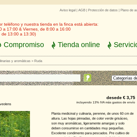
Aviso legal
|
AGB
|
Protección de datos
|
Plano de a
 teléfono y nuestra tienda en la finca está abierta:
0 a 17:00 & Viernes, de 8:00 a 16:00
 de 13:00 a 13:30)
Compromiso
Tienda online
Servici
linarias y aromáticas
>
Ruda
desede € 3,75
incluyendo 13% IVA más gastos de envío
veolens
Planta medicinal y culinaria, perenne, de unos 60 cm de
altura. Las hojas pinnadas, de color verde grisáceo,
son muy aromáticas, ligeramente amargas y solo
deben consumirse en cantidades muy pequeñas.
Excelente condimento para pescados. Pre cultivo de