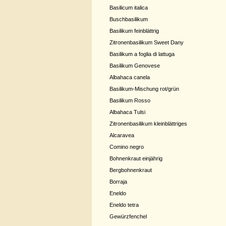
Basilicum italica
Buschbasilikum
Basilikum feinblättrig
Zitronenbasilikum Sweet Dany
Basilikum a foglia di lattuga
Basilikum Genovese
Albahaca canela
Basilikum-Mischung rot/grün
Basilikum Rosso
Albahaca Tulsi
Zitronenbasilikum kleinblättriges
Alcaravea
Comino negro
Bohnenkraut einjährig
Bergbohnenkraut
Borraja
Eneldo
Eneldo tetra
Gewürzfenchel