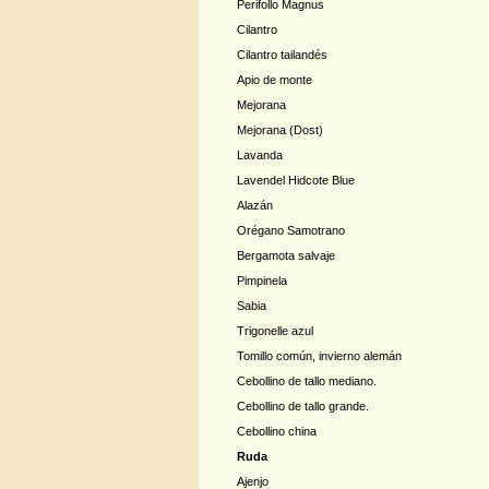
Perifollo Magnus
Cilantro
Cilantro tailandés
Apio de monte
Mejorana
Mejorana (Dost)
Lavanda
Lavendel Hidcote Blue
Alazán
Orégano Samotrano
Bergamota salvaje
Pimpinela
Sabia
Trigonelle azul
Tomillo común, invierno alemán
Cebollino de tallo mediano.
Cebollino de tallo grande.
Cebollino china
Ruda
Ajenjo