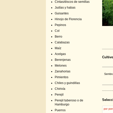
Cintas/discos de semillas
Judías y habas
Guisantes
Hinojo de Florencia
Pepinos
Col
Berro
Calabazas
Maíz
Acelgas
Cultiv
Berenjenas
Melones
Zanahorias
Sembrar
Pimientos
Chiles y guindillas
Chirivía
Perejil
Selecc
Perejil tuberoso o de
Hamburgo
por por
Puerros