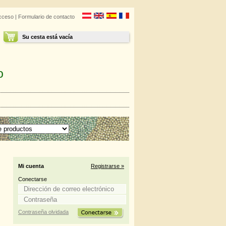
cceso
|
Formulario de contacto
Su cesta está vacía
o
Mi cuenta
Registrarse »
Conectarse
Contraseña olvidada