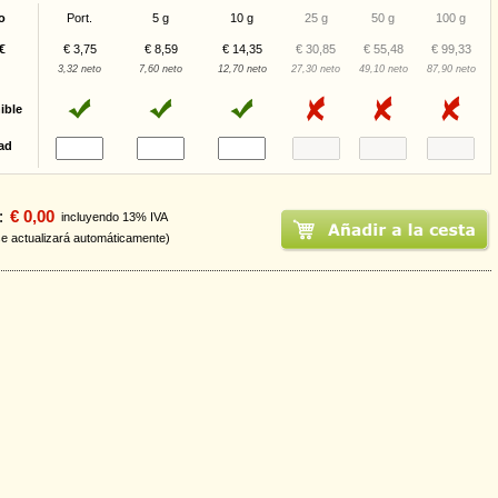
o
Port.
5 g
10 g
25 g
50 g
100 g
€
€ 3,75
€ 8,59
€ 14,35
€ 30,85
€ 55,48
€ 99,33
3,32 neto
7,60 neto
12,70 neto
27,30 neto
49,10 neto
87,90 neto
ible
ad
:
€ 0,00
incluyendo 13% IVA
se actualizará automáticamente)