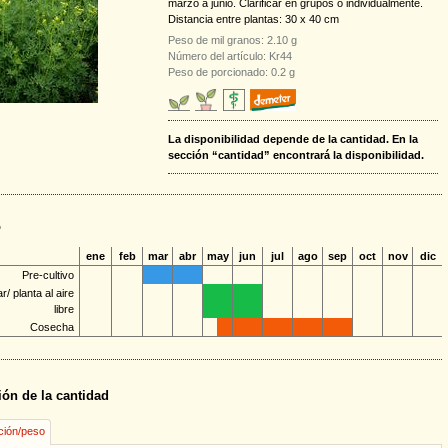
marzo a junio. Clarificar en grupos o individualmente.
Distancia entre plantas: 30 x 40 cm
Peso de mil granos: 2.10 g
Número del artículo: Kr44
Peso de porcionado: 0.2 g
La disponibilidad depende de la cantidad. En la
sección “cantidad” encontrará la disponibilidad.
o
ene
feb
mar
abr
may
jun
jul
ago
sep
oct
nov
dic
Pre-cultivo
/ planta al aire
libre
Cosecha
ión de la cantidad
ción/peso