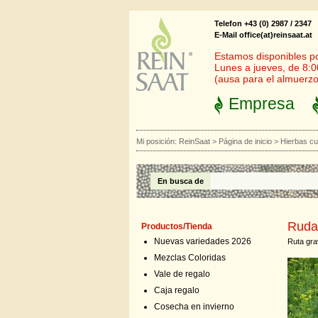
Telefon +43 (0) 2987 / 2347
E-Mail office(at)reinsaat.at
Estamos disponibles por
Lunes a jueves, de 8:0
(ausa para el almuerzo
Empresa
Mi posición:
ReinSaat
>
Página de inicio
>
Hierbas cu
En busca de
Ruda
Productos/Tienda
Nuevas variedades 2026
Ruta gra
Mezclas Coloridas
Vale de regalo
Caja regalo
Cosecha en invierno