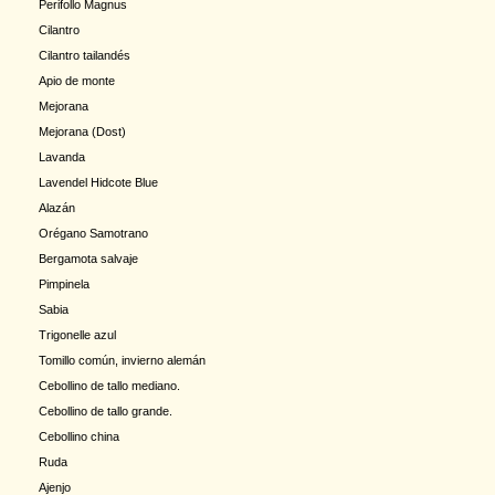
Perifollo Magnus
Cilantro
Cilantro tailandés
Apio de monte
Mejorana
Mejorana (Dost)
Lavanda
Lavendel Hidcote Blue
Alazán
Orégano Samotrano
Bergamota salvaje
Pimpinela
Sabia
Trigonelle azul
Tomillo común, invierno alemán
Cebollino de tallo mediano.
Cebollino de tallo grande.
Cebollino china
Ruda
Ajenjo