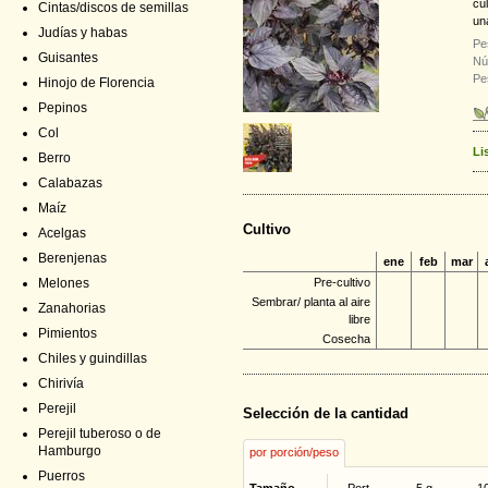
cu
Cintas/discos de semillas
una
Judías y habas
Pe
Guisantes
Nú
Pe
Hinojo de Florencia
Pepinos
Col
Li
Berro
Calabazas
Maíz
Cultivo
Acelgas
Berenjenas
ene
feb
mar
Melones
Pre-cultivo
Sembrar/ planta al aire
Zanahorias
libre
Pimientos
Cosecha
Chiles y guindillas
Chirivía
Perejil
Selección de la cantidad
Perejil tuberoso o de
Hamburgo
por porción/peso
Puerros