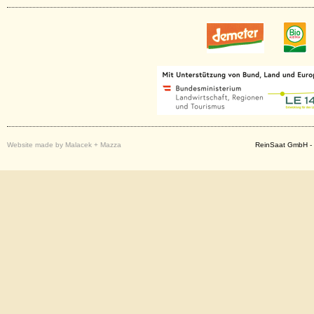
Website made by Malacek + Mazza
ReinSaat GmbH - 