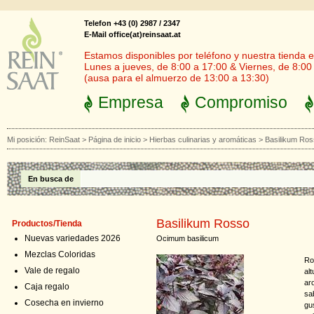
Telefon +43 (0) 2987 / 2347
E-Mail office(at)reinsaat.at
Estamos disponibles por teléfono y nuestra tienda en
Lunes a jueves, de 8:00 a 17:00 & Viernes, de 8:00
(ausa para el almuerzo de 13:00 a 13:30)
Empresa
Compromiso
Mi posición:
ReinSaat
>
Página de inicio
>
Hierbas culinarias y aromáticas
>
Basilikum Ro
En busca de
Basilikum Rosso
Productos/Tienda
Nuevas variedades 2026
Ocimum basilicum
Mezclas Coloridas
Ro
Vale de regalo
al
ar
Caja regalo
sa
Cosecha en invierno
gu