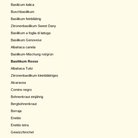
Basilicum italica
Buschbasilikum
Basilikum feinblättrig
Zitronenbasilikum Sweet Dany
Basilikum a foglia di lattuga
Basilikum Genovese
Albahaca canela
Basilikum-Mischung rot/grün
Basilikum Rosso
Albahaca Tulsi
Zitronenbasilikum kleinblättriges
Alcaravea
Comino negro
Bohnenkraut einjährig
Bergbohnenkraut
Borraja
Eneldo
Eneldo tetra
Gewürzfenchel