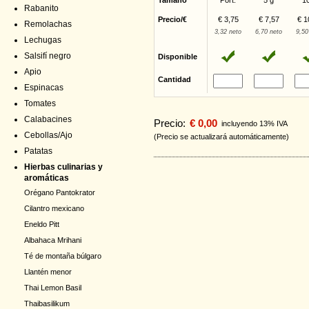
Tamaño
Port.
5 g
1
Rabanito
Precio/€
€ 3,75
€ 7,57
€ 1
Remolachas
3,32 neto
6,70 neto
9,50
Lechugas
Salsifí negro
Disponible
Apio
Cantidad
Espinacas
Tomates
Calabacines
Precio:
€ 0,00
incluyendo 13% IVA
Cebollas/Ajo
(Precio se actualizará automáticamente)
Patatas
Hierbas culinarias y
aromáticas
Orégano Pantokrator
Cilantro mexicano
Eneldo Pitt
Albahaca Mrihani
Té de montaña búlgaro
Llantén menor
Thai Lemon Basil
Thaibasilikum