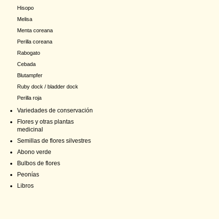
Hisopo
Melisa
Menta coreana
Perilla coreana
Rabogato
Cebada
Blutampfer
Ruby dock / bladder dock
Perilla roja
Variedades de conservación
Flores y otras plantas
medicinal
Semillas de flores silvestres
Abono verde
Bulbos de flores
Peonías
Libros