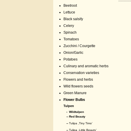
Beetroot
Lettuce
Black salsify
Celery
Spinach
Tomatoes
Zucchini / Courgette
Onion/Garlic
Potatoes
Culinary and aromatic herbs
Conservation varieties
Flowers and herbs
Wild flowers seeds
Green Manure
Flower Bulbs
Tulpen
›
Wildtulpen
-- Red Beauty
--
Tulipa ,Tiny Timo’
--
Tulipa ,Little Beauty’