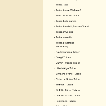
--
Tulipa Taco
--
Tulipa tarda (Wildtulpe)
--
Tulipa clusiana ,tinka’
--
Tulipa turkestanica
--
Tulipa batalinii „Bronze Charm“
--
Tulipa sylvestris
--
Tulipa saxatilis
--
Tulipa praestans
,Zwanenburg’
›
Kaufmanniana Tulpen
›
Greigii Tulpen
›
Darwin-Hybride Tulpen
›
Lilienblütige Tulpen
›
Einfache Frühe Tulpen
›
Einfache Späte Tulpen
›
Triumph Tulpen
›
Gefüllte Frühe Tulpen
›
Gefüllte Späte Tulpen
›
Fosteriana Tulpen