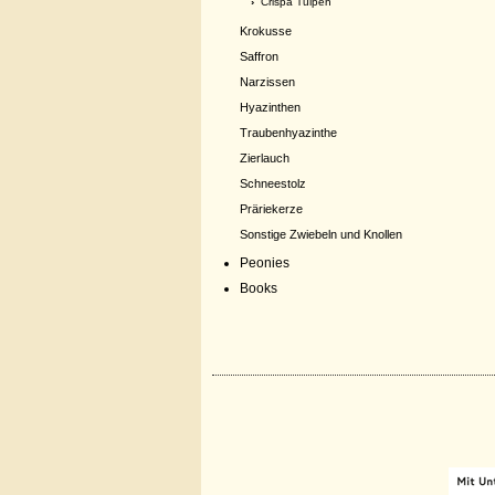
›
Crispa Tulpen
Krokusse
Saffron
Narzissen
Hyazinthen
Traubenhyazinthe
Zierlauch
Schneestolz
Präriekerze
Sonstige Zwiebeln und Knollen
Peonies
Books