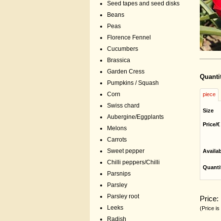
Seed tapes and seed disks
Beans
Peas
Florence Fennel
Cucumbers
Brassica
Garden Cress
Quanti
Pumpkins / Squash
Corn
piece
Swiss chard
Size
Aubergine/Eggplants
Price/€
Melons
Carrots
Sweet pepper
Availa
Chilli peppers/Chilli
Quanti
Parsnips
Parsley
Parsley root
Price:
Leeks
(Price is
Radish