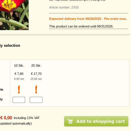
Article number: Z420
Expected delivery from 09/28/2026 - Pre-order now.
This product can be ordered until 08/31/2026.
ty selection
10 Stk.
25 Stk.
€ 7,80
€ 17,70
6,90 net
15,66 net
ble
ty
€ 0,00
including 13% VAT
 updated automatically)