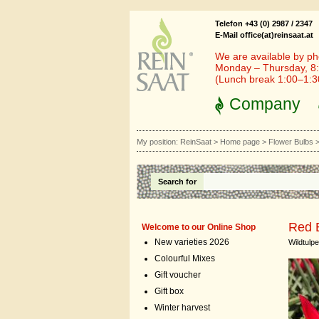
Telefon +43 (0) 2987 / 2347
E-Mail office(at)reinsaat.at
We are available by ph
Monday – Thursday, 8:
(Lunch break 1:00–1:
Company
My position:
ReinSaat
>
Home page
>
Flower Bulbs
Search for
Red 
Welcome to our Online Shop
New varieties 2026
Wildtulpe
Colourful Mixes
Gift voucher
Gift box
Winter harvest