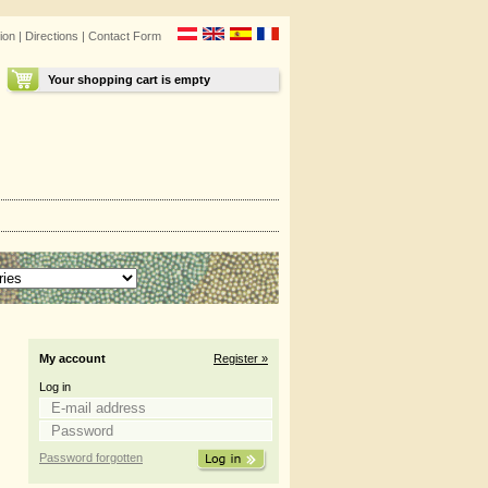
ion
|
Directions
|
Contact Form
Your shopping cart is empty
My account
Register »
Log in
Password forgotten