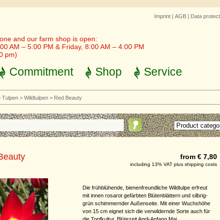
Imprint
|
AGB
|
Data protect
one and our farm shop is open:
00 AM – 5:00 PM & Friday, 8:00 AM – 4:00 PM
30 pm)
Commitment
Shop
Service
>
Tulpen
>
Wildtulpen
>
Red Beauty
Beauty
from € 7,80
including 13% VAT plus shipping costs
Die frühblühende, bienenfreundliche Wildtulpe erfreut
mit innen rosarot gefärbten Blütenblättern und silbrig-
grün schimmernder Außenseite. Mit einer Wuchshöhe
von 15 cm eignet sich die verwildernde Sorte auch für
die Topfkultur. Blütezeit April-Anfang Mai